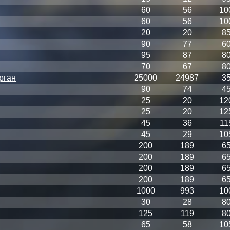
60
56
10
60
56
10
20
20
8
90
77
6
95
87
8
70
67
8
рган
25000
24987
3
90
74
4
25
20
12
25
20
12
45
36
11
45
29
10
200
189
6
200
189
6
200
189
6
200
189
6
1000
993
10
30
28
8
125
119
8
65
58
10