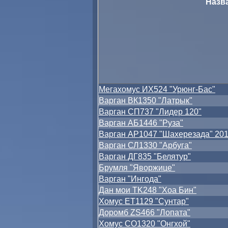
Назв
Мегахомус ИХ524 "Урюнг-Бас"
Варган ВК1350 "Латрык"
Варган СП737 "Лидер 120"
Варган АБ1446 "Руза"
Варган АР1047 "Шахерезада" 20
Варган СЛ1330 "Арбуга"
Варган ДГ835 "Белятур"
Брумля "Яворжице"
Варган "Ингода"
Дан мои TK248 "Хоа Бин"
Хомус ЕТ1129 "Сунтар"
Доромб ZS466 "Лопата"
Хомус СО1320 "Онгхой"