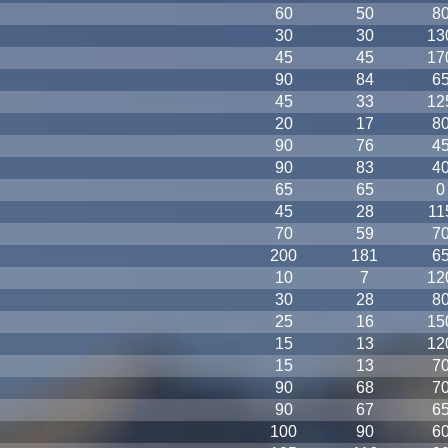
60
50
8
30
30
13
45
45
17
90
84
6
45
33
12
20
17
8
90
76
4
90
83
4
65
65
0
45
28
11
70
59
7
200
181
6
10
7
12
30
28
8
25
16
15
15
13
12
15
13
7
90
68
7
90
67
6
100
90
6