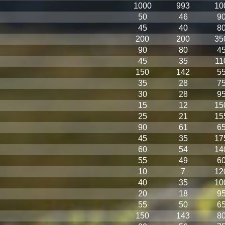
1000
993
10
50
46
9
45
40
8
200
200
35
90
80
4
45
35
11
150
142
5
35
28
7
30
28
9
15
12
15
25
21
15
90
61
6
45
35
17
60
54
14
55
49
6
10
7
12
40
35
10
20
18
9
55
50
6
150
143
8