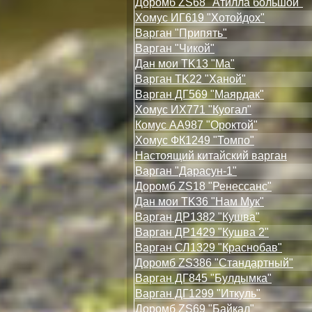
Доромб ZS68 "Атилла большой"
Хомус ИГ619 "Хотойдох"
Варган "Припять"
Варган "Чикой"
Дан мои TK13 "Ма"
Варган TK22 "Ханой"
Варган ДГ569 "Маярдак"
Хомус ИХ771 "Куогал"
Комус АА987 "Ороктой"
Хомус ФК1249 "Томпо"
Настоящий китайский варган
Варган "Дарасун-1"
Доромб ZS18 "Ренессанс"
Дан мои TK36 "Нам Мук"
Варган ДР1382 "Кушва"
Варган ДР1429 "Кушва 2"
Варган СЛ1329 "Краснобав"
Доромб ZS386 "Стандартный"
Варган ДГ845 "Булдымка"
Варган ДГ1299 "Иткуль"
Доромб ZS69 "Байкал"