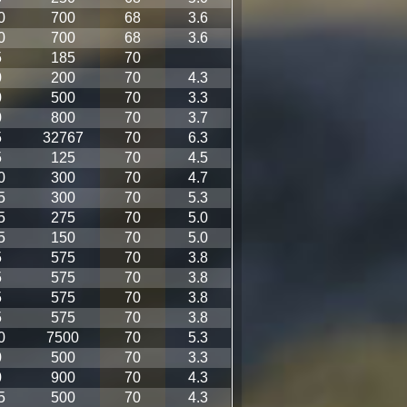
0
700
68
3.6
0
700
68
3.6
5
185
70
0
200
70
4.3
0
500
70
3.3
0
800
70
3.7
5
32767
70
6.3
5
125
70
4.5
0
300
70
4.7
5
300
70
5.3
5
275
70
5.0
5
150
70
5.0
5
575
70
3.8
5
575
70
3.8
5
575
70
3.8
5
575
70
3.8
0
7500
70
5.3
0
500
70
3.3
0
900
70
4.3
5
500
70
4.3