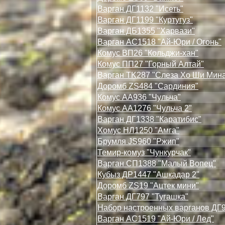
Варган ДГ1132 "Исеть"
Варган ДГ1199 "Куртугуз"
Варган ДБ1355 "Харвази"
Варган АС1518 "Ай-Юри / Огонь"
Комус ВП26 "Кольджи-хан"
Комус ПП27 "Горный Алтай"
Варган TK287 "Слеза Хо Ши Мин
Доромб ZS484 "Сардиния"
Комус АА936 "Чульча"
Комус АА1276 "Чульча 2"
Варган ДГ1338 "Каратибис"
Хомус НЛ1250 "Амга"
Брумля JS960 "Ржип"
Темир-комуз "Чункурчак"
Варган СП1388 "Малый Вопец"
Кубыз ДР1447 "Ашкадар 2"
Доромб ZS19 "Ацтек мини"
Варган ДГ797 "Тугашка"
Набор настроенных варганов ДГ
Варган АС1519 "Ай-Юри / Лед"