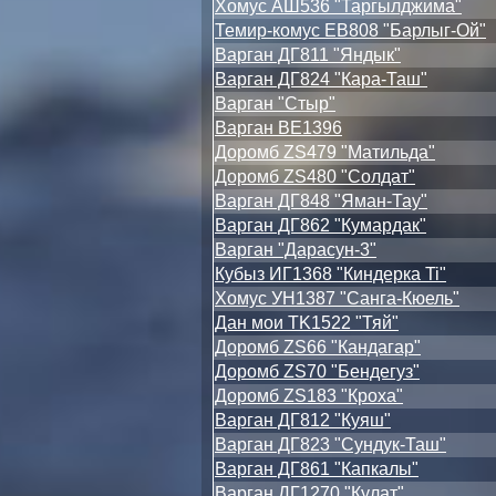
Хомус АШ536 "Таргылджима"
Темир-комус ЕВ808 "Барлыг-Ой"
Варган ДГ811 "Яндык"
Варган ДГ824 "Кара-Таш"
Варган "Стыр"
Варган ВЕ1396
Доромб ZS479 "Матильда"
Доромб ZS480 "Солдат"
Варган ДГ848 "Яман-Тау"
Варган ДГ862 "Кумардак"
Варган "Дарасун-3"
Кубыз ИГ1368 "Киндерка Ti"
Хомус УН1387 "Санга-Кюель"
Дан мои TK1522 "Тяй"
Доромб ZS66 "Кандагар"
Доромб ZS70 "Бендегуз"
Доромб ZS183 "Кроха"
Варган ДГ812 "Куяш"
Варган ДГ823 "Сундук-Таш"
Варган ДГ861 "Капкалы"
Варган ДГ1270 "Кулат"