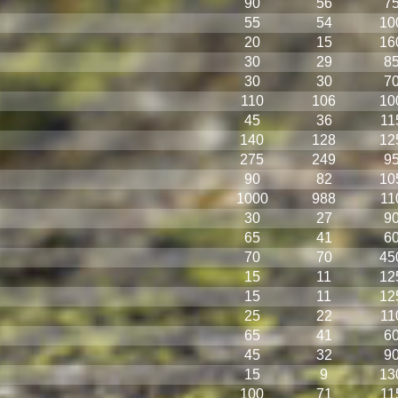
90
56
7
55
54
10
20
15
16
30
29
8
30
30
7
110
106
10
45
36
11
140
128
12
275
249
9
90
82
10
1000
988
11
30
27
9
65
41
6
70
70
45
15
11
12
15
11
12
25
22
11
65
41
6
45
32
9
15
9
13
100
71
11