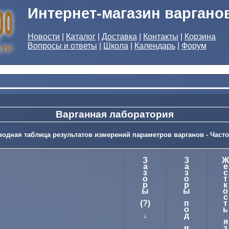
Интернет-магазин варгано
Новости
|
Каталог
|
Доставка
|
Контакты
|
Корзина
Вопросы и ответы
|
Школа
|
Календарь
|
Форум
Варганная лаборатория
водная таблица результатов измерений параметров варганов - Часто
З
З
Ж
а
а
е
з
з
с
о
о
т
р
р
к
ы
ы
о
с
(?)
п
т
о
ь
↓
д
я
н
з