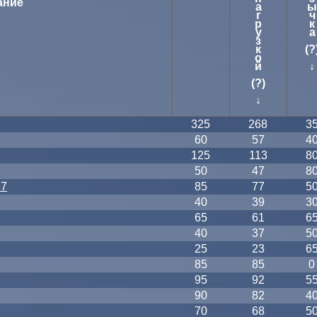
ание
а
ы
г
ч
р
к
у
а
з
к
(?
о
й
↓
(?)
↓
325
268
3
60
57
4
125
113
8
50
47
8
17
85
77
5
40
39
3
65
61
6
40
37
5
25
23
6
85
85
0
95
92
5
90
82
4
70
68
5