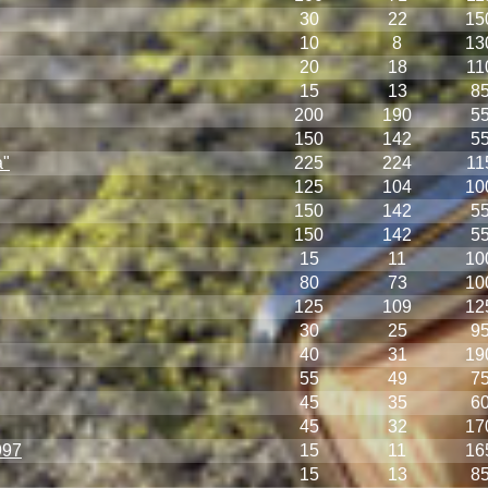
30
22
15
10
8
13
20
18
11
15
13
8
200
190
5
150
142
5
а"
225
224
11
125
104
10
150
142
5
150
142
5
15
11
10
80
73
10
125
109
12
30
25
9
40
31
19
55
49
7
45
35
6
45
32
17
997
15
11
16
15
13
8