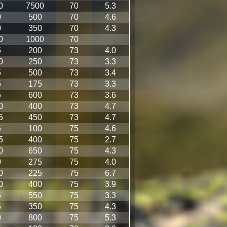
0
7500
70
5.3
0
500
70
4.6
0
350
70
4.3
0
1000
70
5
200
73
4.0
0
250
73
3.3
5
500
73
3.4
5
175
73
3.3
5
600
73
3.6
0
400
73
4.7
5
450
73
4.7
5
100
75
4.6
5
400
75
2.7
0
650
75
4.3
0
275
75
4.0
0
225
75
6.7
0
400
75
3.9
5
550
75
3.3
5
350
75
4.3
0
800
75
5.3