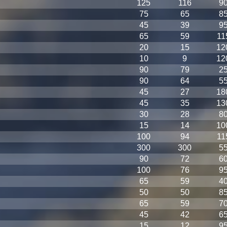
125
116
9
75
65
8
45
39
9
65
59
11
20
15
12
10
9
12
90
79
2
90
64
5
45
27
18
45
35
13
30
28
8
15
14
10
100
94
11
300
300
5
90
72
6
100
76
9
65
59
4
50
50
8
65
59
7
45
42
6
15
12
9