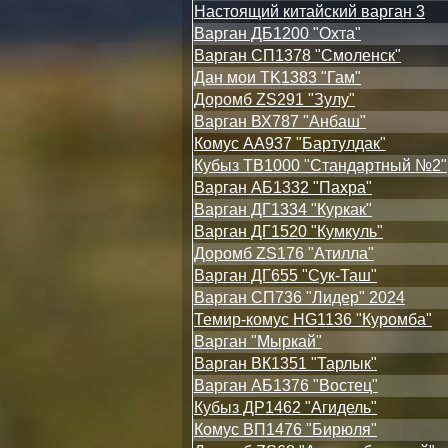
Настоящий китайский варган 3
Варган ДБ1200 "Охта"
Варган СП1378 "Смоленск"
Дан мои TK1383 "Гам"
Доромб ZS291 "Зулу"
Варган ВХ787 "Анбаш"
Комус АА937 "Бартулдак"
Кубыз ТВ1000 "Стандартный №2"
Варган АБ1332 "Пахра"
Варган ДГ1334 "Куркак"
Варган ДГ1520 "Кумкуль"
Доромб ZS176 "Атилла"
Варган ДГ655 "Сук-Таш"
Варган СП736 "Лидер" 2024
Темир-комус HG1136 "Куромба"
Варган "Мыркай"
Варган ВК1351 "Тарлык"
Варган АБ1376 "Востец"
Кубыз ДР1462 "Агидель"
Комус ВП1476 "Бирюля"