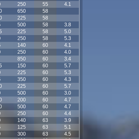
0
250
55
4.1
0
650
58
0
225
58
5
500
58
3.8
5
225
58
5.0
0
250
58
5.3
5
140
60
4.1
0
250
60
4.0
850
60
3.4
5
150
60
5.7
0
225
60
5.3
5
350
60
4.3
0
225
60
5.7
0
500
60
3.0
0
200
60
4.7
0
500
60
4.7
0
250
60
4.4
0
140
63
3.9
5
125
63
5.1
0
300
63
4.5