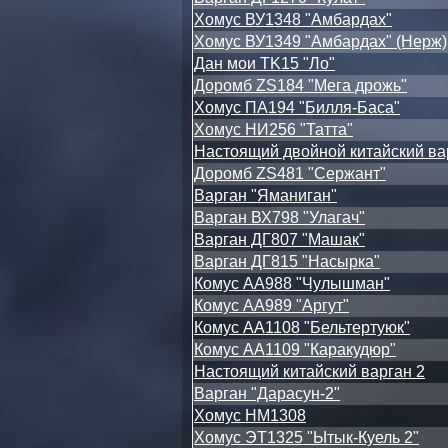
Хомус ВУ1348 "Амбардах"
Хомус ВУ1349 "Амбардах" (Нерж)
Дан мои TK15 "Ло"
Доромб ZS184 "Мега дрожь"
Хомус ПА194 "Билля-Баса"
Хомус НИ256 "Татта"
Настоящий двойной китайский ва
Доромб ZS481 "Сержант"
Варган "Яманиган"
Варган ВХ798 "Улагач"
Варган ДГ807 "Машак"
Варган ДГ815 "Насырка"
Комус АА988 "Чулышман"
Комус АА989 "Аргут"
Комус АА1108 "Бельтертуюк"
Комус АА1109 "Каракудюр"
Настоящий китайский варган 2
Варган "Дарасун-2"
Хомус НМ1308
Хомус ЭТ1325 "Ытык-Куель 2"