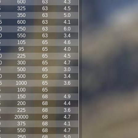
0
600
63
4.3
5
325
63
4.5
5
350
63
5.0
5
600
63
4.1
0
250
63
6.0
0
550
63
3.4
5
105
65
4.6
5
95
65
4.0
0
225
65
4.5
0
300
65
4.7
0
500
65
3.0
0
500
65
3.4
5
1000
65
3.6
5
100
65
0
150
68
4.9
5
200
68
4.4
0
225
68
3.6
5
20000
68
4.7
0
375
68
4.1
5
550
68
4.7
5
250
68
5.0