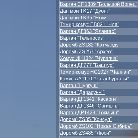
Варган СП1389 "Большой Вопец"
Дан мои TK17 "Дуонг"
Дан мои TK35 "Нгум"
Темир-комус ЕВ821 "Чея"
Варган ДГ863 "Ялангас"
Варган "Тельпосиз"
Доромб ZS182 "Катманду"
Доромб ZS257 "Архео"
Хомус ИН1324 "Чурапча"
Варган ДГ777 "Баштур"
Темир-комус HG1027 "Чалпан"
Комус АА1110 "Чаганбургазы"
Варган "Нургуш"
Варган "Дарасун-4"
Варган ДГ1341 "Касарги"
Варган ДГ1346 "Сагишты"
Варган ДР1428 "Токмыш"
Доромб ZS85 "Консул"
Доромб ZS102 "Новая Сибирь"
Доромб ZS485 "Люси"