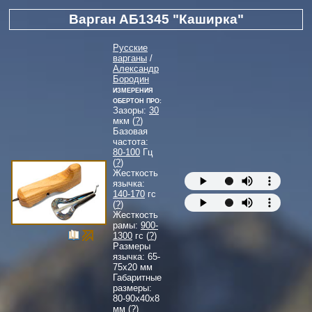
Варган АБ1345 "Каширка"
Русские
варганы
/
Александр
Бородин
Измерения
Обертон Про:
Зазоры:
30
мкм (
?
)
Базовая
частота:
80-100
Гц
(
?
)
Жесткость
язычка:
140-170
гс
(
?
)
Жесткость
рамы:
900-
1300
гс (
?
)
Размеры
язычка:
65-
75
x
20
мм
Габаритные
размеры:
80-90
x
40
x
8
мм (
?
)