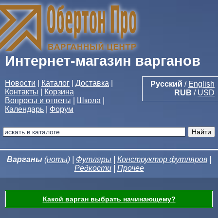
Интернет-магазин варганов
Новости
|
Каталог
|
Доставка
|
Русский
/
English
Контакты
|
Корзина
RUB
/
USD
Вопросы и ответы
|
Школа
|
Календарь
|
Форум
Варганы
(
ноты
) |
Футляры
|
Конструктор футляров
|
Редкости
|
Прочее
Какой варган выбрать начинающему?