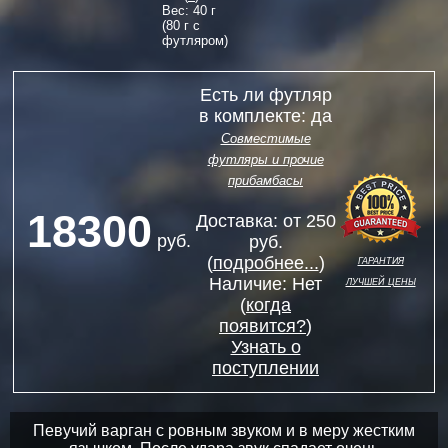
Вес: 40 г
(80 г с
футляром)
Есть ли футляр
в комплекте: да
Совместимые
футляры и прочие
прибамбасы
18300
Доставка: от 250
руб.
руб.
гарантия
(
подробнее...
)
лучшей цены
Наличие:
Нет
(
когда
появится?
)
Узнать о
поступлении
Певучий варган с ровным звуком и в меру жестким