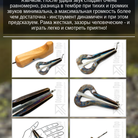
язычком. После удара звук спадает очень
равномерно, разница в тембре при тихих и громких
звуков минимальна, а максимальная громкость более
чем достаточна - инструмент динамичен и при этом
предсказуем. Рама жесткая, зазоры человеческие - и
играть легко и смотреть приятно!