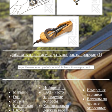
Добавить отзыв или задать вопрос на форуме
(
1
)
Варган АБ1345 "Каширка" - прямая ссылка:
Информация
Измерения
Магазин
FAQ - часто
варганов
Опт
задаваемые
Варганы по
Музей
вопросы
частоте,
Мастерская
Как правильно
от басовых
Школа
держать варган