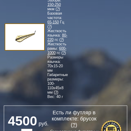
Зазоры:
150-250
мкм (
?
)
Базовая
частота:
65-150
Гц
(
?
)
Жесткость
язычка:
80-
220
гс (
?
)
Жесткость
рамы:
600-
1000
гс (
?
)
Размеры
язычка:
70
x
15-20
мм
Габаритные
размеры:
100-
110
x
45
x
8
мм (
?
)
Вес: 40 г
Есть ли футляр в
4500
комплекте: брусок
руб.
(
?
)