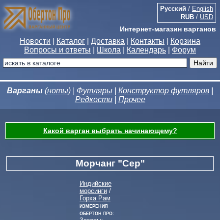
Русский
/
English
RUB
/
USD
Интернет-магазин варганов
Новости
|
Каталог
|
Доставка
|
Контакты
|
Корзина
Вопросы и ответы
|
Школа
|
Календарь
|
Форум
Варганы
(
ноты
) |
Футляры
|
Конструктор футляров
|
Редкости
|
Прочее
Какой варган выбрать начинающему?
Морчанг "Сер"
Индийские
морсинги
/
Горха Рам
Измерения
Обертон Про: