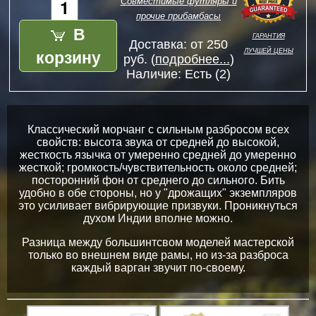
Совместимые футляры и
прочие прибамбасы
В
гарантия
Доставка: от 250
лучшей цены
корзину
руб. (
подробнее...
)
Наличие:
Есть (2)
Классический морчанг с сильным разбросом всех
свойств: высота звука от средней до высокой,
жесткость язычка от умеренно средней до умеренно
жесткой; громкость/чувствительность около средней;
посторонний фон от среднего до сильного. Бить
удобно в обе стороны, но у "дрожащих" экземпляров
это усиливает вибрирующие призвуки. Проникнуться
духом Индии вполне можно.
Разница между большинтсвом моделей мастерской
только во внешнем виде рамы, но из-за разброса
каждый варган звучит по-своему.