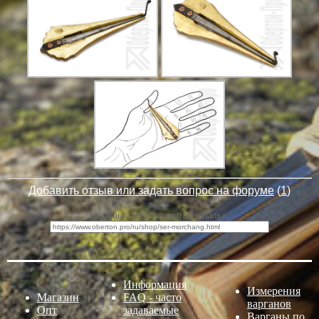
Добавить отзыв или задать вопрос на форуме
(
1
)
Морчанг "Сер" - прямая ссылка:
Информация
Измерения
Магазин
FAQ - часто
варганов
Опт
задаваемые
Варганы по