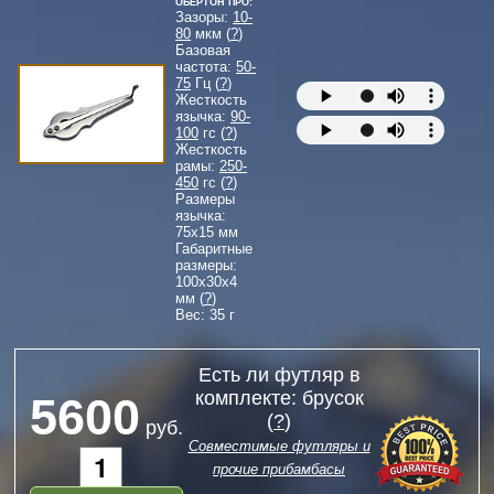
Обертон Про:
Зазоры:
10-
80
мкм (
?
)
Базовая
частота:
50-
75
Гц (
?
)
Жесткость
язычка:
90-
100
гс (
?
)
Жесткость
рамы:
250-
450
гс (
?
)
Размеры
язычка:
75
x
15
мм
Габаритные
размеры:
100
x
30
x
4
мм (
?
)
Вес: 35 г
Есть ли футляр в
комплекте: брусок
5600
(
?
)
руб.
Совместимые футляры и
прочие прибамбасы