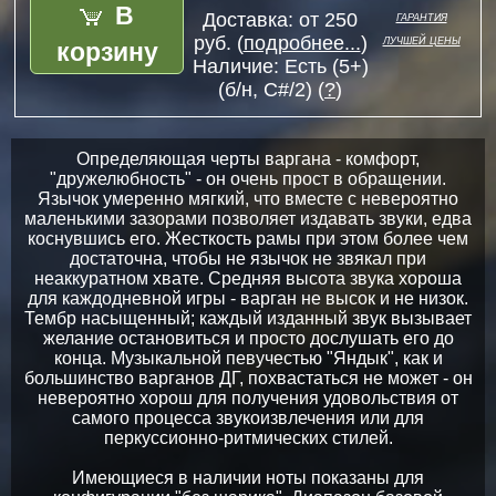
В
гарантия
Доставка: от 250
лучшей цены
корзину
руб. (
подробнее...
)
Наличие:
Есть (5+)
(б/н, C#/2) (
?
)
Определяющая черты варгана - комфорт,
"дружелюбность" - он очень прост в обращении.
Язычок умеренно мягкий, что вместе с невероятно
маленькими зазорами позволяет издавать звуки, едва
коснувшись его. Жесткость рамы при этом более чем
достаточна, чтобы не язычок не звякал при
неаккуратном хвате. Средняя высота звука хороша
для каждодневной игры - варган не высок и не низок.
Тембр насыщенный; каждый изданный звук вызывает
желание остановиться и просто дослушать его до
конца. Музыкальной певучестью "Яндык", как и
большинство варганов ДГ, похвастаться не может - он
невероятно хорош для получения удовольствия от
самого процесса звукоизвлечения или для
перкуссионно-ритмических стилей.
Имеющиеся в наличии ноты показаны для