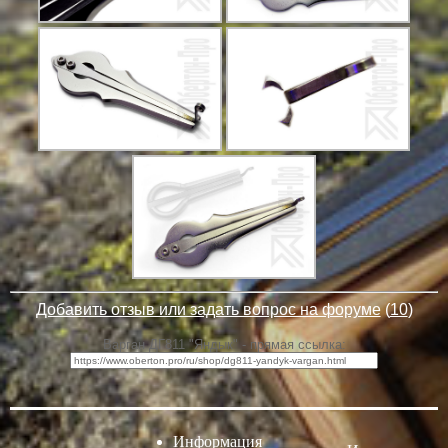
Добавить отзыв или задать вопрос на форуме
(
10
)
Варган ДГ811 "Яндык" - прямая ссылка:
Информация