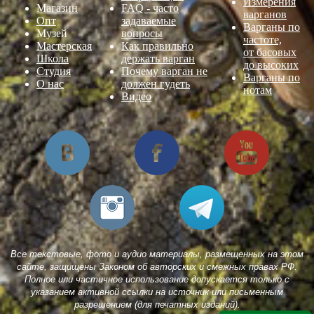
Измерения
Магазин
FAQ - часто
варганов
Опт
задаваемые
Варганы по
Музей
вопросы
частоте,
Мастерская
Как правильно
от басовых
Школа
держать варган
до высоких
Студия
Почему варган не
Варганы по
О нас
должен гудеть
нотам
Видео
Все текстовые, фото и аудио материалы, размещенных на этом
сайте, защищены Законом об авторских и смежных правах РФ.
Полное или частичное использование допускается только с
указанием активной ссылки на источник или письменным
разрешением (для печатных изданий).