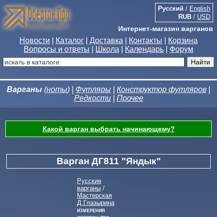
Русский
/
English
RUB
/
USD
Интернет-магазин варганов
Новости
|
Каталог
|
Доставка
|
Контакты
|
Корзина
Вопросы и ответы
|
Школа
|
Календарь
|
Форум
Варганы
(
ноты
) |
Футляры
|
Конструктор футляров
|
Редкости
|
Прочее
Какой варган выбрать начинающему?
Варган ДГ811 "Яндык"
Русские
варганы
/
Мастерская
Д.Глазырина
Измерения