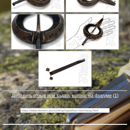
Добавить отзыв или задать вопрос на форуме
(
1
)
Морчанг "Раджастан" - прямая ссылка: