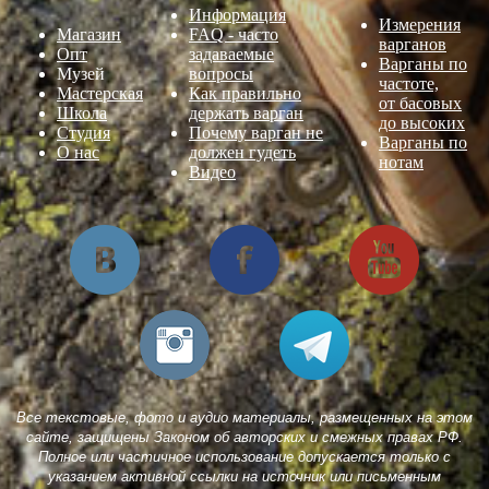
Информация
Измерения
Магазин
FAQ - часто
варганов
Опт
задаваемые
Варганы по
Музей
вопросы
частоте,
Мастерская
Как правильно
от басовых
Школа
держать варган
до высоких
Студия
Почему варган не
Варганы по
О нас
должен гудеть
нотам
Видео
Все текстовые, фото и аудио материалы, размещенных на этом
сайте, защищены Законом об авторских и смежных правах РФ.
Полное или частичное использование допускается только с
указанием активной ссылки на источник или письменным