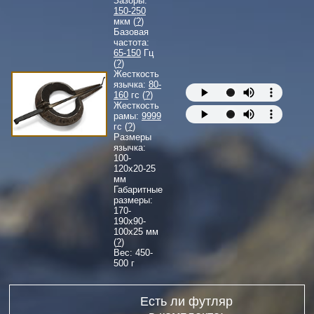
Зазоры:
150-250
мкм (
?
)
Базовая
частота:
65-150
Гц
(
?
)
Жесткость
язычка:
80-
160
гс (
?
)
Жесткость
рамы:
9999
гс (
?
)
Размеры
язычка:
100-
120
x
20-25
мм
Габаритные
размеры:
170-
190
x
90-
100
x
25
мм
(
?
)
Вес: 450-
500 г
Есть ли футляр