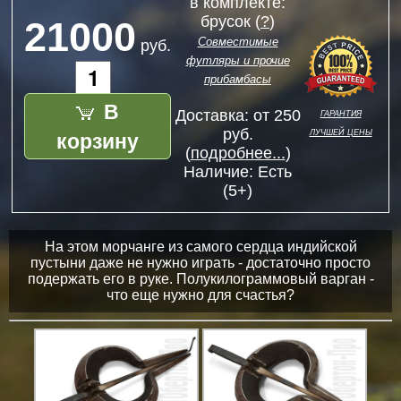
в комплекте:
брусок (
?
)
21000
Совместимые
руб.
футляры и прочие
прибамбасы
В
гарантия
Доставка: от 250
лучшей цены
корзину
руб.
(
подробнее...
)
Наличие:
Есть
(5+)
На этом морчанге из самого сердца индийской
пустыни даже не нужно играть - достаточно просто
подержать его в руке. Полукилограммовый варган -
что еще нужно для счастья?