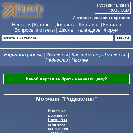
Русский
/
English
RUB
/
USD
Интернет-магазин варганов
Новости
|
Каталог
|
Доставка
|
Контакты
|
Корзина
Вопросы и ответы
|
Школа
|
Календарь
|
Форум
Варганы
(
ноты
) |
Футляры
|
Конструктор футляров
|
Редкости
|
Прочее
Какой варган выбрать начинающему?
Морчанг "Раджастан"
Индийские
морсинги
/
Горха Рам
Измерения
Обертон Про: