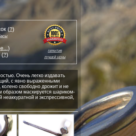
ок (
?
)
басы
...
)
гарантия
 (
?
)
лучшей цены
остью. Очень легко издавать
ущий, с явно выраженными
 колено свободно дрожит и не
ым образом маскируется шариком-
ой неаккуратной и экспрессивной,