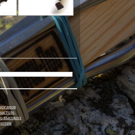
арганов
астоте,
до высоких
нотам