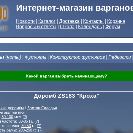
Интернет-магазин варгано
Новости
|
Каталог
|
Доставка
|
Контакты
|
Корзина
Вопросы и ответы
|
Школа
|
Календарь
|
Форум
ны
(
ноты
) |
Футляры
|
Конструктор футляров
|
Редкости
Какой варган выбрать начинающему?
Доромб ZS183 "Кроха"
ские доромбы
/
Золтан Силадьи
ия Обертон Про:
:
30-100
мкм (
?
)
я частота:
50-85
Гц (
?
)
сть язычка:
30-50
гс (
?
)
сть рамы:
200-250
гс (
?
)