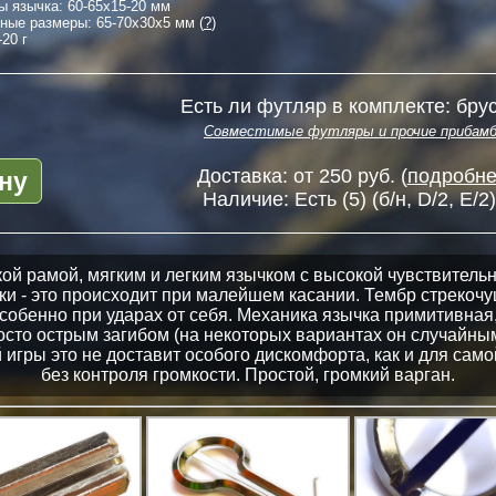
ы язычка:
60-65
x
15-20
мм
тные размеры:
65-70
x
30
x
5
мм (
?
)
-20 г
Есть ли футляр в комплекте: брус
Совместимые футляры и прочие прибам
ну
Доставка: от 250 руб. (
подробнее
Наличие:
Есть (5)
(б/н, D/2, E/2)
ой рамой, мягким и легким язычком с высокой чувствительн
ки - это происходит при малейшем касании. Тембр стрекоч
собенно при ударах от себя. Механика язычка примитивная,
росто острым загибом (на некоторых вариантах он случайн
 игры это не доставит особого дискомфорта, как и для сам
без контроля громкости. Простой, громкий варган.