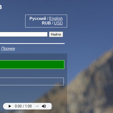
в
Русский
/
English
RUB
/
USD
|
Прочее