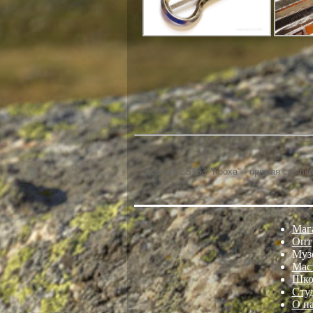
Доромб ZS183 "Кроха" - прямая ссылк
Маг
Опт
Муз
Мас
Шко
Сту
О н