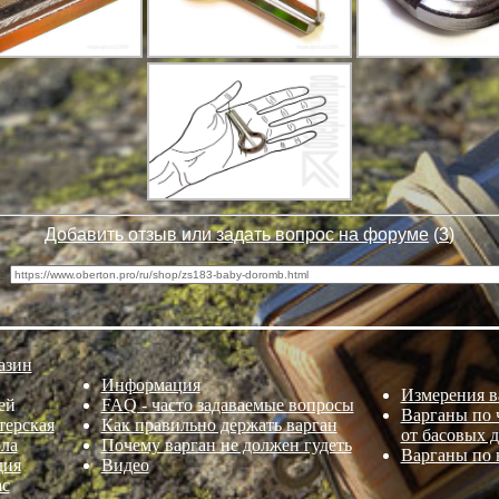
Добавить отзыв или задать вопрос на форуме
(
3
)
а:
азин
Информация
Измерения в
ей
FAQ - часто задаваемые вопросы
Варганы по ч
терская
Как правильно держать варган
от басовых 
ла
Почему варган не должен гудеть
Варганы по 
дия
Видео
ас