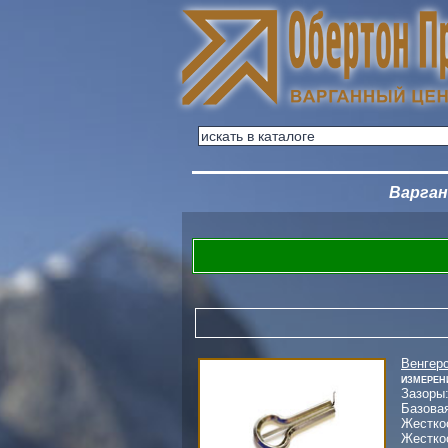
Варга
Венгер
Измерен
Зазоры
Базова
Жестко
Жестко