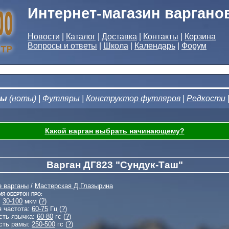
Интернет-магазин варгано
Новости
|
Каталог
|
Доставка
|
Контакты
|
Корзина
Вопросы и ответы
|
Школа
|
Календарь
|
Форум
ны
(
ноты
) |
Футляры
|
Конструктор футляров
|
Редкости
Какой варган выбрать начинающему?
Варган ДГ823 "Сундук-Таш"
е варганы
/
Мастерская Д.Глазырина
ия Обертон Про:
:
30-100
мкм (
?
)
я частота:
60-75
Гц (
?
)
сть язычка:
60-80
гс (
?
)
сть рамы:
250-500
гс (
?
)