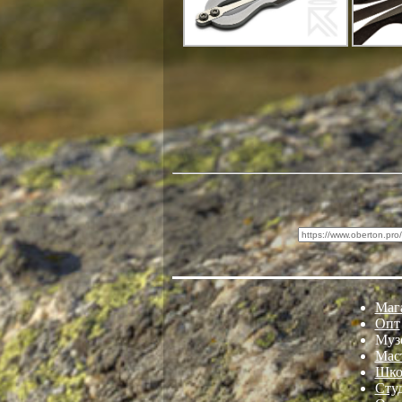
Маг
Опт
Муз
Мас
Шко
Сту