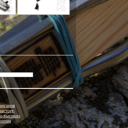
арганов
астоте,
до высоких
нотам