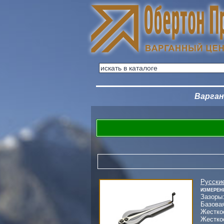
Варга
Русски
Измерен
Зазоры
Базова
Жестко
Жестко