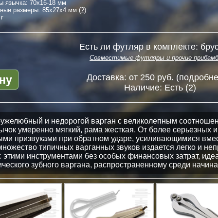
ы язычка:
70
x
16-18
мм
тные размеры:
85
x
27
x
4
мм (
?
)
 г
Есть ли футляр в комплекте: брус
Совместимые футляры и прочие прибам
ну
Доставка: от 250 руб. (
подробнее
Наличие:
Есть (2)
дружелюбный и недорогой варган с великолепным соотношен
ычок умеренно мягкий, рама жесткая. От более серьезных 
ми призвуками при обратном ударе, усиливающимися вмес
множество типичных варганных звуков издается легко и не
с этими инструментами без особых финансовых затрат, иде
ического зубного варгана, распространенному среди начин