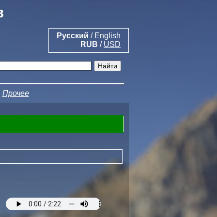
в
Русский
/
English
RUB
/
USD
|
Прочее