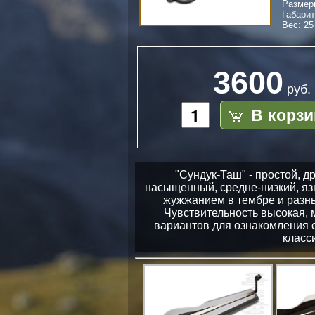
Размер
Габари
Вес: 25
3600
руб.
В корзи
"Сундук-Таш" - простой, 
насыщенный, средне-низкий, яз
жужжанием в тембре и разны
Чувствительность высокая, 
вариантов для ознакомления 
класс