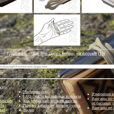
Добавить отзыв или задать вопрос на форуме
(
15
)
Варган ДГ823 "Сундук-Таш" - прямая ссылка:
азин
Информация
Измерения в
ей
FAQ - часто задаваемые вопросы
Варганы по ч
терская
Как правильно держать варган
от басовых 
ла
Почему варган не должен гудеть
Варганы по 
дия
Видео