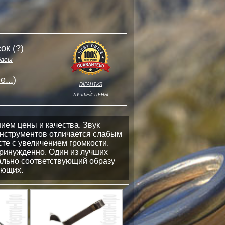
ок (
?
)
басы
...
)
гарантия
лучшей цены
ием цены и качества. Звук
инструментов отличается слабым
те с увеличением громкости.
принужденно. Один из лучших
ально соответствующий образу
ающих.