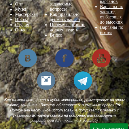
варганов
Опт
задаваемые
Варганы по
Музей
вопросы
частоте,
Мастерская
Как правильно
от басовых
Школа
держать варган
до высоких
Студия
Почему варган не
Варганы по
О нас
должен гудеть
нотам
Видео
Все текстовые, фото и аудио материалы, размещенных на этом
сайте, защищены Законом об авторских и смежных правах РФ.
Полное или частичное использование допускается только с
указанием активной ссылки на источник или письменным
разрешением (для печатных изданий).