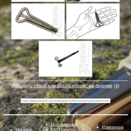
Добавить отзыв или задать вопрос на форуме
(
4
)
Темир-комуз "Чункурчак" - прямая ссылка:
Информация
Измерения
Магазин
FAQ - часто