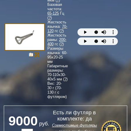
мкм (
?
)
Базовая
частота:
65-125
Гц
(
?
)
Жесткость
язычка:
70-
120
гс (
?
)
Жесткость
рамы:
200-
400
гс (
?
)
Размеры
язычка:
60-
95
x
20-25
мм
Габаритные
размеры:
70-110
x
30-
40
x
5
мм (
?
)
Вес: 20-
30 г (70-
130 г с
футляром)
Есть ли футляр в
9000
комплекте: да
руб.
Совместимые футляры