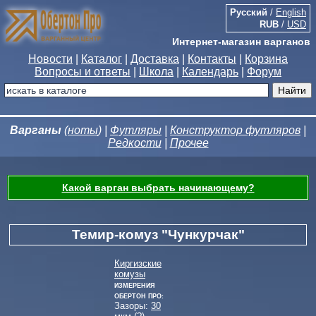
Русский
/
English
RUB
/
USD
Интернет-магазин варганов
Новости
|
Каталог
|
Доставка
|
Контакты
|
Корзина
Вопросы и ответы
|
Школа
|
Календарь
|
Форум
Варганы
(
ноты
) |
Футляры
|
Конструктор футляров
|
Редкости
|
Прочее
Какой варган выбрать начинающему?
Темир-комуз "Чункурчак"
Киргизские
комузы
Измерения
Обертон Про:
Зазоры:
30