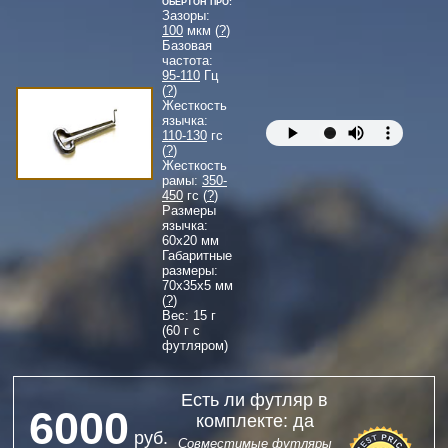
Обертон Про:
Зазоры:
100
мкм (
?
)
Базовая
частота:
95-110
Гц
(
?
)
Жесткость
язычка:
110-130
гс
(
?
)
Жесткость
рамы:
350-
450
гс (
?
)
Размеры
язычка:
60
x
20
мм
Габаритные
размеры:
70
x
35
x
5
мм
(
?
)
Вес: 15 г
(60 г с
футляром)
Есть ли футляр в
6000
комплекте: да
руб.
Совместимые футляры