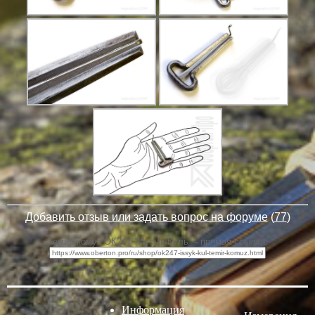
Добавить отзыв или задать вопрос на форуме
(
77
)
Темир-комуз ОК247 "Иссык-Куль" - прямая ссылка:
Информация