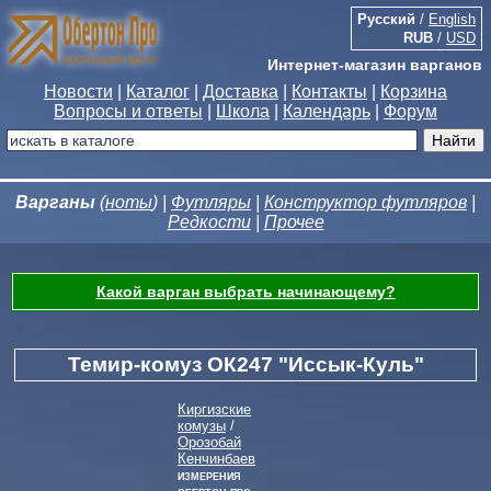
Русский
/
English
RUB
/
USD
Интернет-магазин варганов
Новости
|
Каталог
|
Доставка
|
Контакты
|
Корзина
Вопросы и ответы
|
Школа
|
Календарь
|
Форум
Варганы
(
ноты
) |
Футляры
|
Конструктор футляров
|
Редкости
|
Прочее
Какой варган выбрать начинающему?
Темир-комуз ОК247 "Иссык-Куль"
Киргизские
комузы
/
Орозобай
Кенчинбаев
Измерения