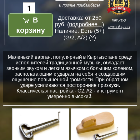
и прочие прибамбасы
В
Доставка: от 250
гарантия
руб. (
подробнее...
)
лучшей цены
корзину
Наличие:
Есть (5+)
(G/2, A/2) (
?
)
Маленький варган, популярный в Кыргызстане среди
исполнителей традиционной музыки, обладает
звонким звуком и легким язычком с большим коленом,
располагающим к ударам на себя и создающим
ощущение повышенной громкости. При обратном
ударе усиливаются посторонние призвуки.
Классическая настройка - G2, A2 - инструмент
умеренно высокий.