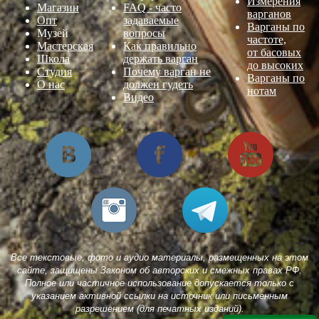
Измерения
Магазин
FAQ - часто
варганов
Опт
задаваемые
Варганы по
Музей
вопросы
частоте,
Мастерская
Как правильно
от басовых
Школа
держать варган
до высоких
Студия
Почему варган не
Варганы по
О нас
должен гудеть
нотам
Видео
Все текстовые, фото и аудио материалы, размещенных на этом
сайте, защищены Законом об авторских и смежных правах РФ.
Полное или частичное использование допускается только с
указанием активной ссылки на источник или письменным
разрешением (для печатных изданий).