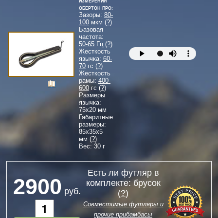
Измерения
Обертон Про:
Зазоры:
80-
100
мкм (
?
)
Базовая
частота:
50-65
Гц (
?
)
Жесткость
язычка:
60-
70
гс (
?
)
Жесткость
рамы:
400-
600
гс (
?
)
Размеры
язычка:
75
x
20
мм
Габаритные
размеры:
85
x
35
x
5
мм (
?
)
Вес: 30 г
Есть ли футляр в
2900
комплекте: брусок
руб.
(
?
)
Совместимые футляры и
прочие прибамбасы