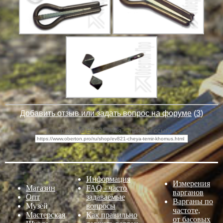
Добавить отзыв или задать вопрос на форуме
(
3
)
Темир-комус ЕВ821 "Чея" - прямая ссылка:
Информация
Измерения
Магазин
FAQ - часто
варганов
Опт
задаваемые
Варганы по
Музей
вопросы
частоте,
Мастерская
Как правильно
от басовых