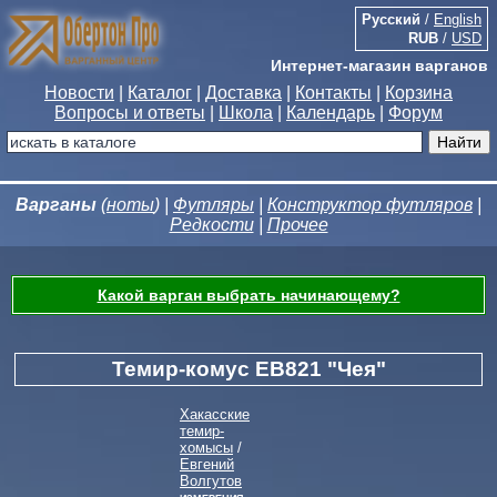
Русский
/
English
RUB
/
USD
Интернет-магазин варганов
Новости
|
Каталог
|
Доставка
|
Контакты
|
Корзина
Вопросы и ответы
|
Школа
|
Календарь
|
Форум
Варганы
(
ноты
) |
Футляры
|
Конструктор футляров
|
Редкости
|
Прочее
Какой варган выбрать начинающему?
Темир-комус ЕВ821 "Чея"
Хакасские
темир-
хомысы
/
Евгений
Волгутов