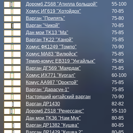
Доромб ZS68 "Атилла большой"
55-100
Хомус ИГ619 "Хотойдох"
70-85
Варган "Припять"
75-80
Варган "Чикой"
70-85
Дан мои TK13 "Ма"
75-85
Варган TK22 "Ханой"
75-85
Хомус ФК1249 "Томпо"
70-90
Хомус МА83 "Вилюйск"
75-85
Темир-комус ЕВ319 "Унгайлык"
75-85
Варган ДГ569 "Маярдак"
75-85
Хомус ИХ771 "Куогал"
60-100
Комус АА987 "Ороктой"
75-85
Варган "Дарасун-1"
75-85
Настоящий китайский варган
70-90
Варган ДР1430
82-82
Доромб ZS18 "Ренессанс"
55-110
Дан мои TK36 "Нам Мук"
80-85
Варган ДР1382 "Кушва"
80-85
Варган ДР1429 "Кушва 2"
80-85