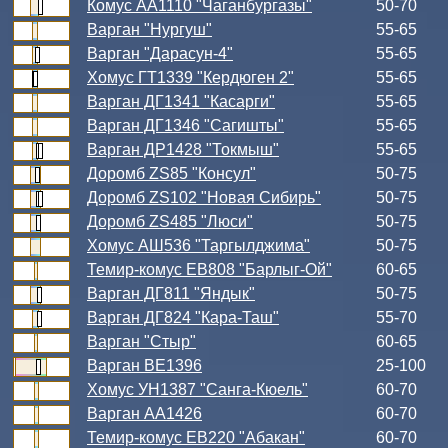
Комус АА1110 "Чаганбургазы"
50-70
Варган "Нургуш"
55-65
Варган "Дарасун-4"
55-65
Хомус ГТ1339 "Кердюген 2"
55-65
Варган ДГ1341 "Касарги"
55-65
Варган ДГ1346 "Сагишты"
55-65
Варган ДР1428 "Токмыш"
55-65
Доромб ZS85 "Консул"
50-75
Доромб ZS102 "Новая Сибирь"
50-75
Доромб ZS485 "Люси"
50-75
Хомус АШ536 "Таргылджима"
50-75
Темир-комус ЕВ808 "Барлыг-Ой"
60-65
Варган ДГ811 "Яндык"
50-75
Варган ДГ824 "Кара-Таш"
55-70
Варган "Стыр"
60-65
Варган ВЕ1396
25-100
Хомус УН1387 "Санга-Кюель"
60-70
Варган АА1426
60-70
Темир-комус ЕВ220 "Абакан"
60-70