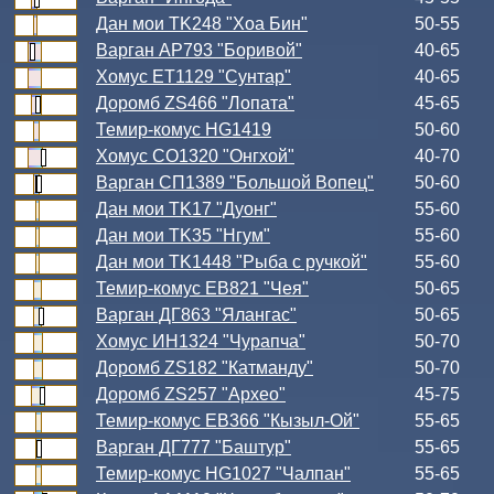
Дан мои TK248 "Хоа Бин"
50-55
Варган АР793 "Боривой"
40-65
Хомус ЕТ1129 "Сунтар"
40-65
Доромб ZS466 "Лопата"
45-65
Темир-комус HG1419
50-60
Хомус СО1320 "Онгхой"
40-70
Варган СП1389 "Большой Вопец"
50-60
Дан мои TK17 "Дуонг"
55-60
Дан мои TK35 "Нгум"
55-60
Дан мои TK1448 "Рыба с ручкой"
55-60
Темир-комус ЕВ821 "Чея"
50-65
Варган ДГ863 "Ялангас"
50-65
Хомус ИН1324 "Чурапча"
50-70
Доромб ZS182 "Катманду"
50-70
Доромб ZS257 "Архео"
45-75
Темир-комус ЕВ366 "Кызыл-Ой"
55-65
Варган ДГ777 "Баштур"
55-65
Темир-комус HG1027 "Чалпан"
55-65