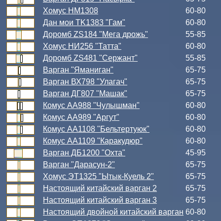
Хомус НМ1308
60-80
Дан мои TK1383 "Гам"
60-80
Доромб ZS184 "Мега дрожь"
55-85
Хомус НИ256 "Татта"
60-80
Доромб ZS481 "Сержант"
55-85
Варган "Яманиган"
65-75
Варган ВХ798 "Улагач"
65-75
Варган ДГ807 "Машак"
65-75
Комус АА988 "Чулышман"
60-80
Комус АА989 "Аргут"
60-80
Комус АА1108 "Бельтертуюк"
60-80
Комус АА1109 "Каракудюр"
60-80
Варган ДБ1200 "Охта"
45-95
Варган "Дарасун-2"
65-75
Хомус ЭТ1325 "Ытык-Куель 2"
65-75
Настоящий китайский варган 2
65-75
Настоящий китайский варган 3
65-75
Настоящий двойной китайский варган
60-80