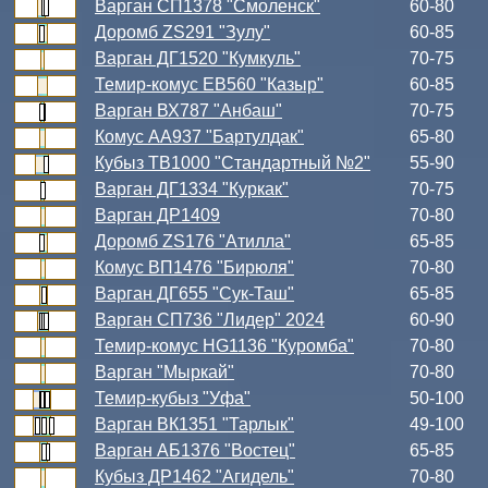
Варган СП1378 "Смоленск"
60-80
Доромб ZS291 "Зулу"
60-85
Варган ДГ1520 "Кумкуль"
70-75
Темир-комус ЕВ560 "Казыр"
60-85
Варган ВХ787 "Анбаш"
70-75
Комус АА937 "Бартулдак"
65-80
Кубыз ТВ1000 "Стандартный №2"
55-90
Варган ДГ1334 "Куркак"
70-75
Варган ДР1409
70-80
Доромб ZS176 "Атилла"
65-85
Комус ВП1476 "Бирюля"
70-80
Варган ДГ655 "Сук-Таш"
65-85
Варган СП736 "Лидер" 2024
60-90
Темир-комус HG1136 "Куромба"
70-80
Варган "Мыркай"
70-80
Темир-кубыз "Уфа"
50-100
Варган ВК1351 "Тарлык"
49-100
Варган АБ1376 "Востец"
65-85
Кубыз ДР1462 "Агидель"
70-80