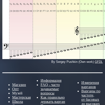
By Sergey Pushkin (Own work)
GFDL
Информация
Измерения
Магазин
FAQ - часто
варганов
Опт
задаваемые
Варганы по
Музей
вопросы
частоте,
Мастерская
Как правильно
от басовых
Школа
держать варган
до высоких