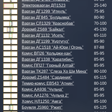
Электроварган ДП1523
25-140
Варган ДГ1299 "Иткуль"
75-95
Варган ДГ845 "Булдымка"
80-90
Варган СЛ1329 "Краснобав"
70-100
Доромб ZS69 "Байкал"
45-130
Варган ДГ1132 "Исеть"
65-110
Варган ДГ1199 "Куртугуз"
85-90
Варган АС1518 "Ай-Юри / Огонь"
87-88
Комус ВП26 "Кольджи-хан"
85-95
Варган ДГ1338 "Каратибис"
85-95
Комус ПП27 "Горный Алтай"
85-95
Варган TK287 "Слеза Хо Ши Мина"
80-100
Доромб ZS484 "Сардиния"
65-115
Темир-комус ЕВ543 "Атнин"
80-100
Комус АА936 "Чульча"
85-95
Комус АА1276 "Чульча 2"
85-95
Хомус НЛ1250 "Амга"
85-100
Брумля JS960 "Ржип"
65-125