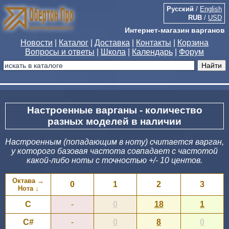
Русский
/
English
RUB
/
USD
Интернет-магазин варганов
Новости
|
Каталог
|
Доставка
|
Контакты
|
Корзина
Вопросы и ответы
|
Школа
|
Календарь
|
Форум
Настроенные варганы - количество
разных моделей в наличии
Настроенным (попадающим в ноту) считается варган,
у которого базовая частота совпадает с частотой
какой-либо ноты с точностью +/- 10 центов.
Октава →
0
1
2
3
Нота ↓
C
-
0
18
1
C#
-
0
8
0