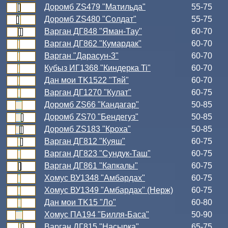
Доромб ZS479 "Матильда"
55-75
Доромб ZS480 "Солдат"
55-75
Варган ДГ848 "Яман-Тау"
60-70
Варган ДГ862 "Кумардак"
60-70
Варган "Дарасун-3"
60-70
Кубыз ИГ1368 "Киндерка Ti"
60-70
Дан мои TK1522 "Тяй"
60-70
Варган ДГ1270 "Кулат"
60-75
Доромб ZS66 "Кандагар"
50-85
Доромб ZS70 "Бендегуз"
50-85
Доромб ZS183 "Кроха"
50-85
Варган ДГ812 "Куяш"
60-75
Варган ДГ823 "Сундук-Таш"
60-75
Варган ДГ861 "Капкалы"
60-75
Хомус ВУ1348 "Амбардах"
60-75
Хомус ВУ1349 "Амбардах" (Нерж)
60-75
Дан мои TK15 "Ло"
60-80
Хомус ПА194 "Билля-Баса"
50-90
Варган ДГ815 "Насырка"
65-75