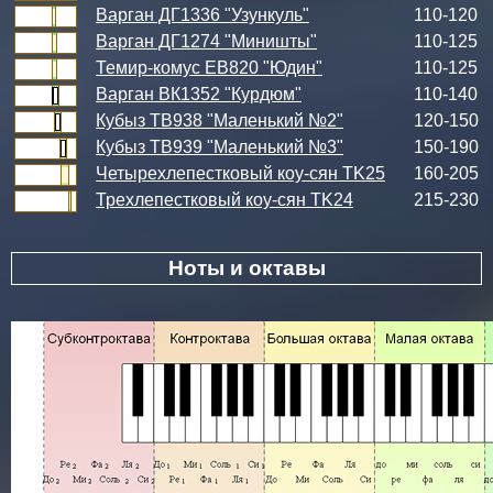
Варган ДГ1336 "Узункуль"
110-120
Варган ДГ1274 "Миништы"
110-125
Темир-комус ЕВ820 "Юдин"
110-125
Варган ВК1352 "Курдюм"
110-140
Кубыз ТВ938 "Маленький №2"
120-150
Кубыз ТВ939 "Маленький №3"
150-190
Четырехлепестковый коу-сян TK25
160-205
Трехлепестковый коу-сян TK24
215-230
Ноты и октавы