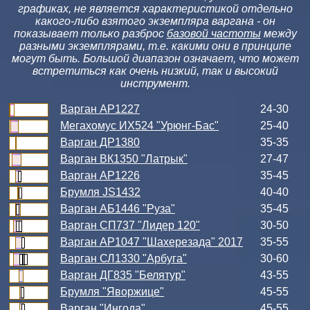
графиках, не является характеристикой отдельно
какого-либо взятого экземпляра варгана - он
показывает только разброс
базовой частоты
между
разными экземплярами, т.е. какими они в принципе
могут быть. Большой диапазон означает, что может
встретиться как очень низкий, так и высокий
инструмент.
Варган АР1227
24-30
Мегахомус ИХ524 "Урюнг-Бас"
25-40
Варган ДР1380
35-35
Варган ВК1350 "Латрык"
27-47
Варган АР1226
35-45
Брумля JS1432
40-40
Варган АБ1446 "Руза"
35-45
Варган СП737 "Лидер 120"
30-50
Варган АР1047 "Шахерезада" 2017
35-55
Варган СЛ1330 "Арбуга"
30-60
Варган ДГ835 "Белятур"
43-55
Брумля "Яворжице"
45-55
Варган "Ингода"
45-55