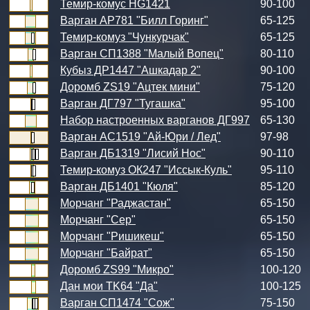
Темир-комус HG1421
90-100
Варган АР781 "Билл Горинг"
65-125
Темир-комуз "Чункурчак"
65-125
Варган СП1388 "Малый Вопец"
80-110
Кубыз ДР1447 "Ашкадар 2"
90-100
Доромб ZS19 "Ацтек мини"
75-120
Варган ДГ797 "Тугашка"
95-100
Набор настроенных варганов ДГ997
65-130
Варган АС1519 "Ай-Юри / Лед"
97-98
Варган ДБ1319 "Лисий Нос"
90-110
Темир-комуз ОК247 "Иссык-Куль"
95-110
Варган ДБ1401 "Кюля"
85-120
Морчанг "Раджастан"
65-150
Морчанг "Сер"
65-150
Морчанг "Ришикеш"
65-150
Морчанг "Байрат"
65-150
Доромб ZS99 "Микро"
100-120
Дан мои TK64 "Да"
100-125
Варган СП1474 "Сож"
75-150