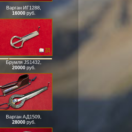
Варган ИГ1288
,
16000
руб.
Брумля JS1432
,
20000
руб.
Варган АД1509
,
28000
руб.