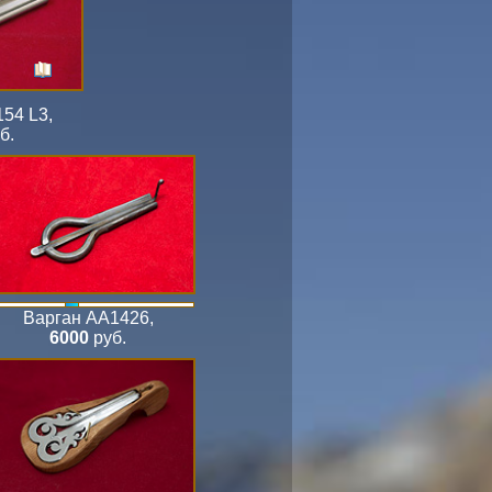
154 L3
,
б.
Варган АА1426
,
6000
руб.