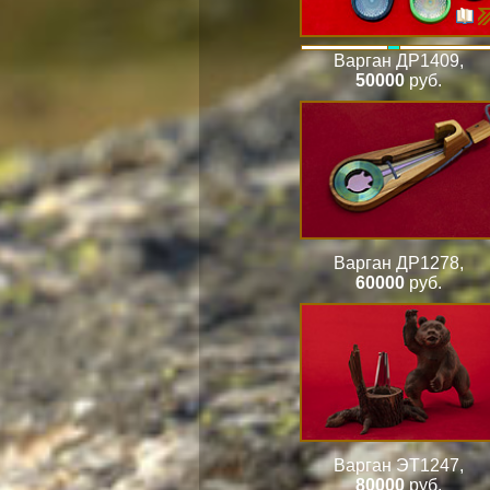
Варган ДР1409
,
50000
руб.
Варган ДР1278
,
60000
руб.
Варган ЭТ1247
,
80000
руб.