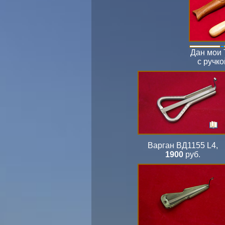
Дан мои
с ручко
Варган ВД1155 L4
,
1900
руб.