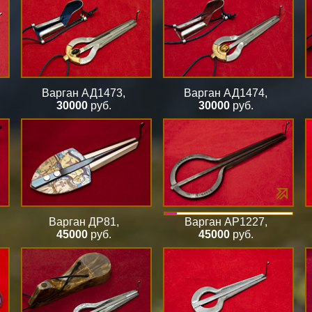
Варган АД1473
,
Варган АД1474
,
30000
руб.
30000
руб.
Варган ДР81
,
Варган АР1227
,
45000
руб.
45000
руб.