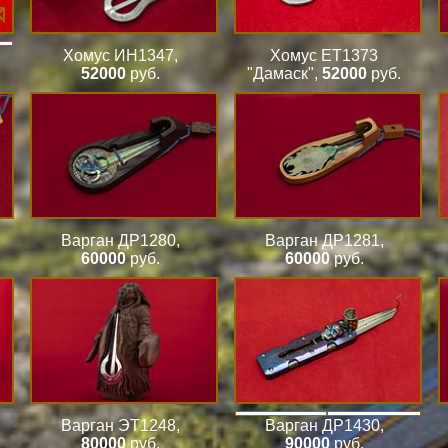
Хомус ИН1347
,
Хомус ЕТ1373
52000
руб.
"Дамаск"
,
52000
руб.
Варган ДР1280
,
Варган ДР1281
,
60000
руб.
60000
руб.
Варган ЭТ1248
,
Варган ДР1430
,
80000
руб.
90000
руб.