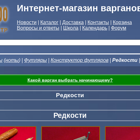
Интернет-магазин варгано
Новости
|
Каталог
|
Доставка
|
Контакты
|
Корзина
Вопросы и ответы
|
Школа
|
Календарь
|
Форум
ы
(
ноты
) |
Футляры
|
Конструктор футляров
|
Редкости
Какой варган выбрать начинающему?
Редкости
Редкости