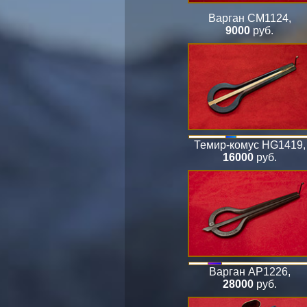
Варган СМ1124
,
9000
руб.
Темир-комус HG1419
,
16000
руб.
Варган АР1226
,
28000
руб.