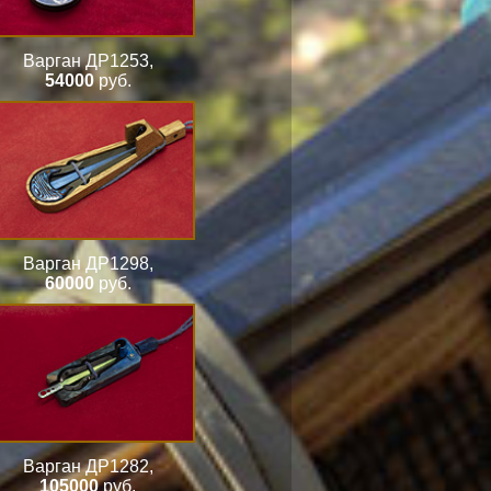
Варган ДР1253
,
54000
руб.
Варган ДР1298
,
60000
руб.
Варган ДР1282
,
105000
руб.