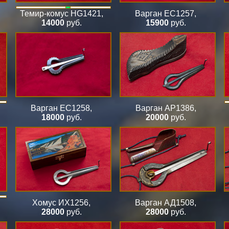
Темир-комус HG1421
,
Варган ЕС1257
,
14000
руб.
15900
руб.
Варган ЕС1258
,
Варган АР1386
,
18000
руб.
20000
руб.
Хомус ИХ1256
,
Варган АД1508
,
28000
руб.
28000
руб.