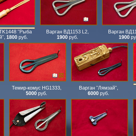
 TK1448 "Рыба
Варган ВД1153 L2
,
Варган ВД1
й"
,
1800
руб.
1900
руб.
1900
ру
Темир-комус HG1333
,
Варган "Лямзай"
,
5000
руб.
6000
руб.