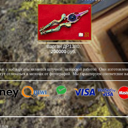
Варган ДР1380
,
200000
руб.
е у нас варганы являются штучной, авторской работой. Они изготовле
гут отличаться в мелочах от фотографий. Мы гарантируем соответсвие в
азин