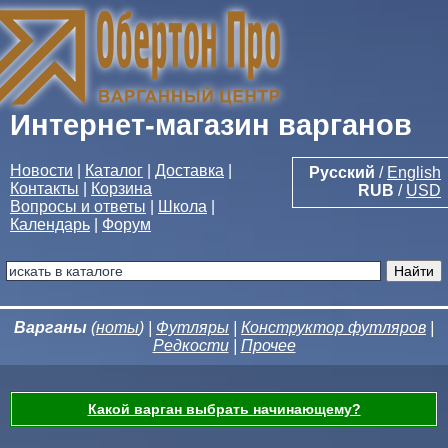
Интернет-магазин варганов
Новости
|
Каталог
|
Доставка
|
Русский
/
English
Контакты
|
Корзина
RUB
/
USD
Вопросы и ответы
|
Школа
|
Календарь
|
Форум
Варганы
(
ноты
) |
Футляры
|
Конструктор футляров
|
Редкости
|
Прочее
Какой варган выбрать начинающему?