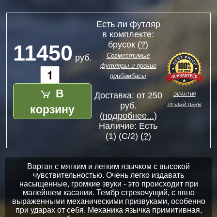
Есть ли футляр
в комплекте:
брусок (
?
)
11450
Совместимые
руб.
футляры и прочие
прибамбасы
В
гарантия
Доставка: от 250
лучшей цены
корзину
руб.
(
подробнее...
)
Наличие:
Есть
(1)
(C/2) (
?
)
Варган c мягким и легким язычком с высокой
чувствительностью. Очень легко издавать
насыщенные, громкие звуки - это происходит при
малейшем касании. Тембр стрекочущий, с явно
выраженными механическими призвуками, особенно
при ударах от себя. Механика язычка примитивная,