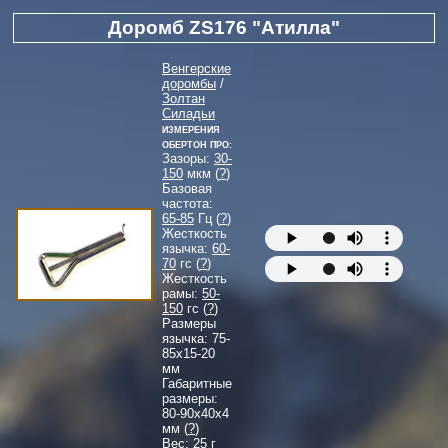
Доромб ZS176 "Атилла"
Венгерские
доромбы
/
Золтан
Силадьи
Измерения
Обертон Про:
Зазоры:
30-
150
мкм (
?
)
Базовая
частота:
65-85
Гц (
?
)
Жесткость
язычка:
60-
70
гс (
?
)
Жесткость
рамы:
50-
150
гс (
?
)
Размеры
язычка:
75-
85
x
15-20
мм
Габаритные
размеры:
80-90
x
40
x
4
мм (
?
)
Вес: 25 г