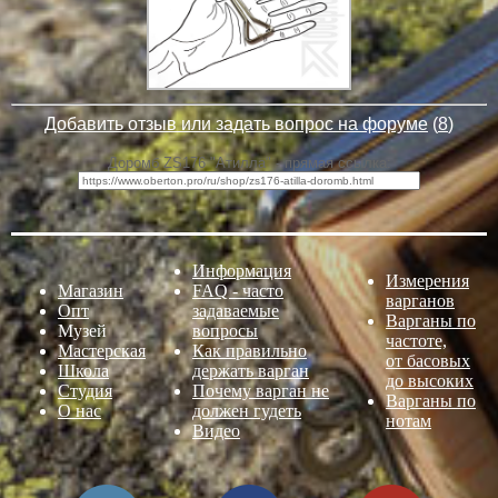
Добавить отзыв или задать вопрос на форуме
(
8
)
Доромб ZS176 "Атилла" - прямая ссылка:
Информация
Измерения
Магазин
FAQ - часто
варганов
Опт
задаваемые
Варганы по
Музей
вопросы
частоте,
Мастерская
Как правильно
от басовых
Школа
держать варган
до высоких
Студия
Почему варган не
Варганы по
О нас
должен гудеть
нотам
Видео