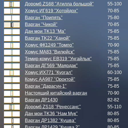
Доромб ZS68 "Атилла большой"
55-100
Хомус ИГ619 "Хотойдох"
70-85
Варган "Припять"
75-80
Варган "Чикой"
70-85
Дан мои TK13 "Ма"
75-85
Варган TK22 "Ханой"
75-85
Хомус ФК1249 "Томпо"
70-90
Хомус МА83 "Вилюйск"
75-85
Темир-комус ЕВ319 "Унгайлык"
75-85
Варган ДГ569 "Маярдак"
75-85
Хомус ИХ771 "Куогал"
60-100
Комус АА987 "Ороктой"
75-85
Варган "Дарасун-1"
75-85
Настоящий китайский варган
70-90
Варган ДР1430
82-82
Доромб ZS18 "Ренессанс"
55-110
Дан мои TK36 "Нам Мук"
80-85
Варган ДР1382 "Кушва"
80-85
Варган ДР1429 "Кушва 2"
80-85