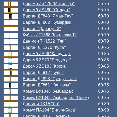
Доромб ZS479 "Матильда"
55-75
Доромб ZS480 "Солдат"
55-75
Варган ДГ848 "Яман-Тау"
60-70
Варган ДГ862 "Кумардак"
60-70
Варган "Дарасун-3"
60-70
Кубыз ИГ1368 "Киндерка Ti"
60-70
Дан мои TK1522 "Тяй"
60-70
Варган ДГ1270 "Кулат"
60-75
Доромб ZS66 "Кандагар"
50-85
Доромб ZS70 "Бендегуз"
50-85
Доромб ZS183 "Кроха"
50-85
Варган ДГ812 "Куяш"
60-75
Варган ДГ823 "Сундук-Таш"
60-75
Варган ДГ861 "Капкалы"
60-75
Хомус ВУ1348 "Амбардах"
60-75
Хомус ВУ1349 "Амбардах" (Нерж)
60-75
Дан мои TK15 "Ло"
60-80
Хомус ПА194 "Билля-Баса"
50-90
Варган ДГ815 "Насырка"
65-75