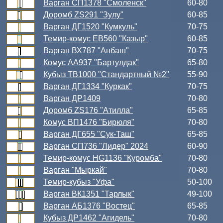
Варган СП1378 "Смоленск"
60-80
Доромб ZS291 "Зулу"
60-85
Варган ДГ1520 "Кумкуль"
70-75
Темир-комус ЕВ560 "Казыр"
60-85
Варган ВХ787 "Анбаш"
70-75
Комус АА937 "Бартулдак"
65-80
Кубыз ТВ1000 "Стандартный №2"
55-90
Варган ДГ1334 "Куркак"
70-75
Варган ДР1409
70-80
Доромб ZS176 "Атилла"
65-85
Комус ВП1476 "Бирюля"
70-80
Варган ДГ655 "Сук-Таш"
65-85
Варган СП736 "Лидер" 2024
60-90
Темир-комус HG1136 "Куромба"
70-80
Варган "Мыркай"
70-80
Темир-кубыз "Уфа"
50-100
Варган ВК1351 "Тарлык"
49-100
Варган АБ1376 "Востец"
65-85
Кубыз ДР1462 "Агидель"
70-80