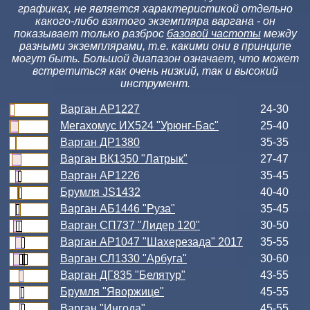
графиках, не является характеристикой отдельно
какого-либо взятого экземпляра варгана - он
показывает только разброс
базовой частоты
между
разными экземплярами, т.е. какими они в принципе
могут быть. Большой диапазон означает, что может
встретиться как очень низкий, так и высокий
инструмент.
Варган АР1227
24-30
Мегахомус ИХ524 "Урюнг-Бас"
25-40
Варган ДР1380
35-35
Варган ВК1350 "Латрык"
27-47
Варган АР1226
35-45
Брумля JS1432
40-40
Варган АБ1446 "Руза"
35-45
Варган СП737 "Лидер 120"
30-50
Варган АР1047 "Шахерезада" 2017
35-55
Варган СЛ1330 "Арбуга"
30-60
Варган ДГ835 "Белятур"
43-55
Брумля "Яворжице"
45-55
Варган "Ингода"
45-55