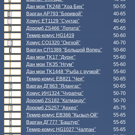
Дан мои TK248 "Хоа Бин"
50-55
Варган АР793 "Боривой"
40-65
Хомус ЕТ1129 "Сунтар"
40-65
Доромб ZS466 "Лопата"
45-65
Темир-комус HG1419
50-60
Хомус СО1320 "Онгхой"
40-70
Варган СП1389 "Большой Вопец"
50-60
Дан мои TK17 "Дуонг"
55-60
Дан мои TK35 "Нгум"
55-60
Дан мои TK1448 "Рыба с ручкой"
55-60
Темир-комус ЕВ821 "Чея"
50-65
Варган ДГ863 "Ялангас"
50-65
Хомус ИН1324 "Чурапча"
50-70
Доромб ZS182 "Катманду"
50-70
Доромб ZS257 "Архео"
45-75
Темир-комус ЕВ366 "Кызыл-Ой"
55-65
Варган ДГ777 "Баштур"
55-65
Темир-комус HG1027 "Чалпан"
55-65