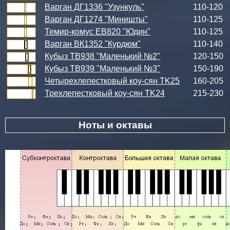
Варган ДГ1336 "Узункуль"
110-120
Варган ДГ1274 "Миништы"
110-125
Темир-комус ЕВ820 "Юдин"
110-125
Варган ВК1352 "Курдюм"
110-140
Кубыз ТВ938 "Маленький №2"
120-150
Кубыз ТВ939 "Маленький №3"
150-190
Четырехлепестковый коу-сян TK25
160-205
Трехлепестковый коу-сян TK24
215-230
Ноты и октавы