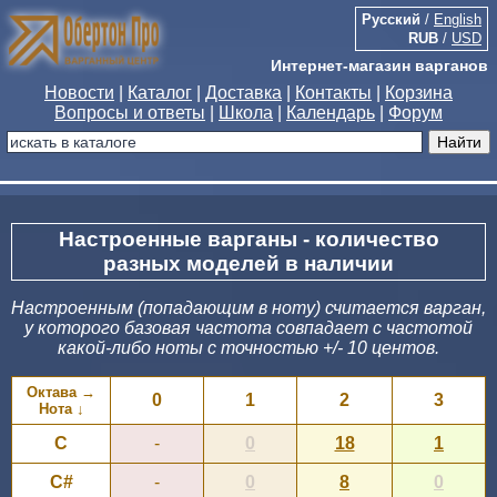
Русский
/
English
RUB
/
USD
Интернет-магазин варганов
Новости
|
Каталог
|
Доставка
|
Контакты
|
Корзина
Вопросы и ответы
|
Школа
|
Календарь
|
Форум
Настроенные варганы - количество
разных моделей в наличии
Настроенным (попадающим в ноту) считается варган,
у которого базовая частота совпадает с частотой
какой-либо ноты с точностью +/- 10 центов.
Октава →
0
1
2
3
Нота ↓
C
-
0
18
1
C#
-
0
8
0