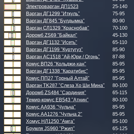
Электроварган ДП1523
25-140
Варган ДГ1299 "Иткуль"
75-95
Варган ДГ845 "Булдымка"
80-90
Варган СЛ1329 "Краснобав"
70-100
Доромб ZS69 "Байкал"
45-130
Варган ДГ1132 "Исеть"
65-110
Варган ДГ1199 "Куртугуз"
85-90
Варган АС1518 "Ай-Юри / Огонь"
87-88
Комус ВП26 "Кольджи-хан"
85-95
Варган ДГ1338 "Каратибис"
85-95
Комус ПП27 "Горный Алтай"
85-95
Варган TK287 "Слеза Хо Ши Мина"
80-100
Доромб ZS484 "Сардиния"
65-115
Темир-комус ЕВ543 "Атнин"
80-100
Комус АА936 "Чульча"
85-95
Комус АА1276 "Чульча 2"
85-95
Хомус НЛ1250 "Амга"
85-100
Брумля JS960 "Ржип"
65-125