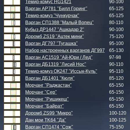
Темир-комус HG1421
90-100
Варган АР781 "Билл Горинг"
65-125
Темир-комуз "Чункурчак"
65-125
Варган СП1388 "Малый Вопец"
80-110
Кубыз ДР1447 "Ашкадар 2"
90-100
Доромб ZS19 "Ацтек мини"
75-120
Варган ДГ797 "Тугашка"
95-100
Набор настроенных варганов ДГ997
65-130
Варган АС1519 "Ай-Юри / Лед"
97-98
Варган ДБ1319 "Лисий Нос"
90-110
Темир-комуз ОК247 "Иссык-Куль"
95-110
Варган ДБ1401 "Кюля"
85-120
Морчанг "Раджастан"
65-150
Морчанг "Сер"
65-150
Морчанг "Ришикеш"
65-150
Морчанг "Байрат"
65-150
Доромб ZS99 "Микро"
100-120
Дан мои TK64 "Да"
100-125
Варган СП1474 "Сож"
75-150