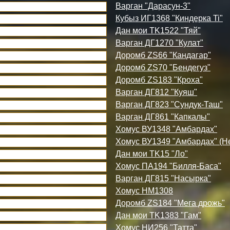
Варган "Дарасун-3"
Кубыз ИГ1368 "Киндерка Ti"
Дан мои TK1522 "Тяй"
Варган ДГ1270 "Кулат"
Доромб ZS66 "Кандагар"
Доромб ZS70 "Бендегуз"
Доромб ZS183 "Кроха"
Варган ДГ812 "Куяш"
Варган ДГ823 "Сундук-Таш"
Варган ДГ861 "Капкалы"
Хомус ВУ1348 "Амбардах"
Хомус ВУ1349 "Амбардах" (Н
Дан мои TK15 "Ло"
Хомус ПА194 "Билля-Баса"
Варган ДГ815 "Насырка"
Хомус НМ1308
Доромб ZS184 "Мега дрожь"
Дан мои TK1383 "Гам"
Хомус НИ256 "Татта"