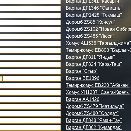
Варган ДГ1341 "Касарги"
Варган ДГ1346 "Сагишты"
Варган ДР1428 "Токмыш"
Доромб ZS85 "Консул"
Доромб ZS102 "Новая Сибир
Доромб ZS485 "Люси"
Хомус АШ536 "Таргылджима"
Темир-комус ЕВ808 "Барлыг-
Варган ДГ811 "Яндык"
Варган ДГ824 "Кара-Таш"
Варган "Стыр"
Варган ВЕ1396
Темир-комус ЕВ220 "Абакан"
Хомус УН1387 "Санга-Кюель"
Варган АА1426
Доромб ZS479 "Матильда"
Доромб ZS480 "Солдат"
Варган ДГ848 "Яман-Тау"
Варган ДГ862 "Кумардак"