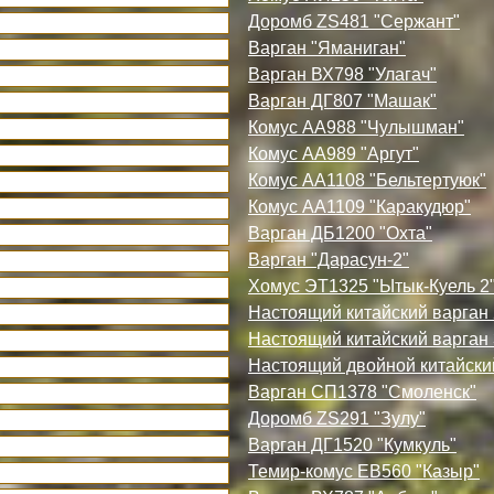
Доромб ZS481 "Сержант"
Варган "Яманиган"
Варган ВХ798 "Улагач"
Варган ДГ807 "Машак"
Комус АА988 "Чулышман"
Комус АА989 "Аргут"
Комус АА1108 "Бельтертуюк"
Комус АА1109 "Каракудюр"
Варган ДБ1200 "Охта"
Варган "Дарасун-2"
Хомус ЭТ1325 "Ытык-Куель 2
Настоящий китайский варган 
Настоящий китайский варган 
Настоящий двойной китайски
Варган СП1378 "Смоленск"
Доромб ZS291 "Зулу"
Варган ДГ1520 "Кумкуль"
Темир-комус ЕВ560 "Казыр"