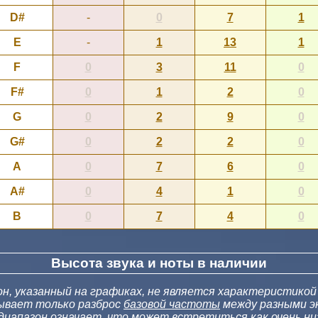
D#
-
0
7
1
E
-
1
13
1
F
0
3
11
0
F#
0
1
2
0
G
0
2
9
0
G#
0
2
2
0
A
0
7
6
0
A#
0
4
1
0
B
0
7
4
0
Высота звука и ноты в наличии
, указанный на графиках, не является характеристикой
зывает только разброс
базовой частоты
между разными эк
диапазон означает, что может встретиться как очень низ