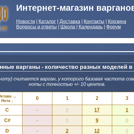
Интернет-магазин варгано
Новости
|
Каталог
|
Доставка
|
Контакты
|
Корзина
Вопросы и ответы
|
Школа
|
Календарь
|
Форум
нные варганы - количество разных моделей в
оту) считается варган, у которого базовая частота сов
ноты с точностью +/- 10 центов.
Октава →
0
1
2
3
Нота ↓
C
-
0
17
1
C#
-
0
9
0
D
-
2
12
0