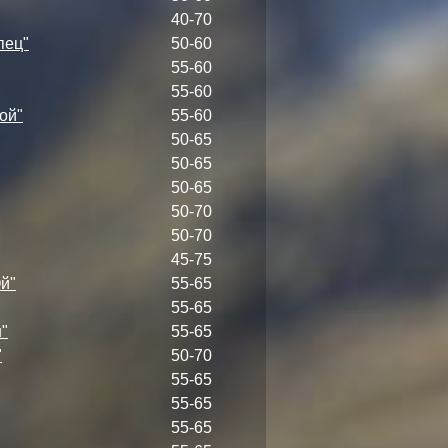
40-70
пец"
50-60
55-60
55-60
ой"
55-60
50-65
50-65
50-65
50-70
50-70
45-75
й"
55-65
55-65
"
55-65
"
50-70
55-65
55-65
55-65