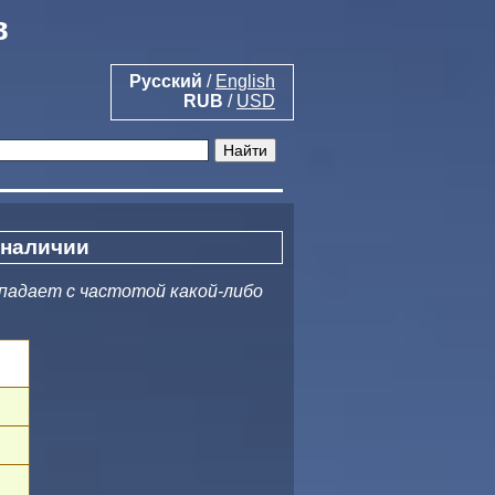
в
Русский
/
English
RUB
/
USD
 наличии
падает с частотой какой-либо