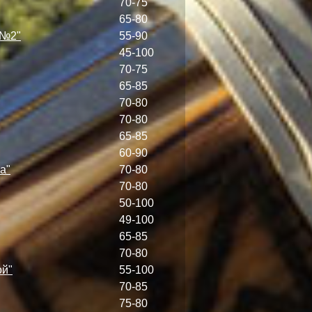
70-75
65-80
 №2"
55-90
45-100
70-75
65-85
70-80
70-80
65-85
60-90
а"
70-80
70-80
50-100
49-100
65-85
70-80
ой"
55-100
70-85
75-80