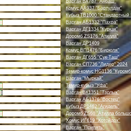
Варган ВХ787 "Анбаш"
Комус АА937 "Бартулдак"
Кубыз ТВ1000 "Стандартный
Варган АБ1332 "Пахра"
Варган ДГ1334 "Куркак"
Доромб ZS176 "Атилла"
Варган ДР1409
Комус ВП1476 "Бирюля"
Варган ДГ655 "Сук-Таш"
Варган СП736 "Лидер" 2024
Темир-комус HG1136 "Куромб
Варган "Мыркай"
Темир-кубыз "Уфа"
Варган ВК1351 "Тарлык"
Варган АБ1376 "Востец"
Кубыз ДР1462 "Агидель"
Доромб ZS68 "Атилла больш
Хомус ИГ619 "Хотойдох"
Варган "Припять"