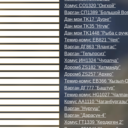
Хомус СО1320 "Онгхой"
Варган СП1389 "Большой Во
Дан мои TK17 "Дуонг"
Дан мои TK35 "Нгум"
Дан мои TK1448 "Рыба с ручк
Темир-комус ЕВ821 "Чея"
Варган ДГ863 "Ялангас"
Варган "Тельпосиз"
Хомус ИН1324 "Чурапча"
Доромб ZS182 "Катманду"
Доромб ZS257 "Архео"
Темир-комус ЕВ366 "Кызыл-О
Варган ДГ777 "Баштур"
Темир-комус HG1027 "Чалпан
Комус АА1110 "Чаганбургазы
Варган "Нургуш"
Варган "Дарасун-4"
Хомус ГТ1339 "Кердюген 2"