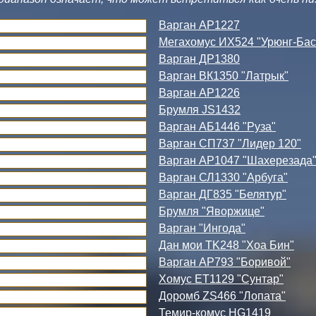
Варган АР1227
Мегахомус ИХ524 "Урюнг-Бас
Варган ДР1380
Варган ВК1350 "Латрык"
Варган АР1226
Брумля JS1432
Варган АБ1446 "Руза"
Варган СП737 "Лидер 120"
Варган АР1047 "Шахерезада"
Варган СЛ1330 "Арбуга"
Варган ДГ835 "Белятур"
Брумля "Яворжице"
Варган "Ингода"
Дан мои TK248 "Хоа Бин"
Варган АР793 "Боривой"
Хомус ЕТ1129 "Сунтар"
Доромб ZS466 "Лопата"
Темир-комус HG1419