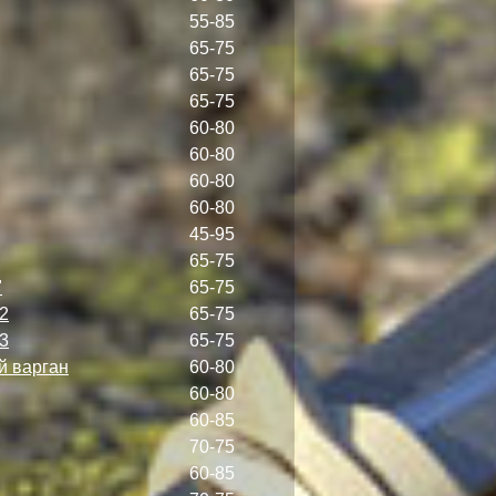
55-85
65-75
65-75
65-75
60-80
60-80
60-80
60-80
45-95
65-75
"
65-75
2
65-75
3
65-75
й варган
60-80
60-80
60-85
70-75
60-85