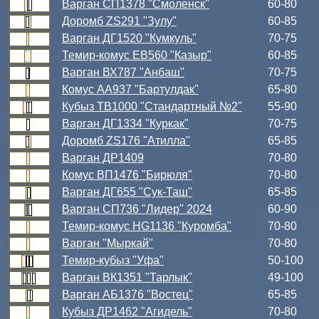
Варган СП1378 "Смоленск"
60-80
Доромб ZS291 "Зулу"
60-85
Варган ДГ1520 "Кумкуль"
70-75
Темир-комус ЕВ560 "Казыр"
60-85
Варган ВХ787 "Анбаш"
70-75
Комус АА937 "Бартулдак"
65-80
Кубыз ТВ1000 "Стандартный №2"
55-90
Варган ДГ1334 "Куркак"
70-75
Доромб ZS176 "Атилла"
65-85
Варган ДР1409
70-80
Комус ВП1476 "Бирюля"
70-80
Варган ДГ655 "Сук-Таш"
65-85
Варган СП736 "Лидер" 2024
60-90
Темир-комус HG1136 "Куромба"
70-80
Варган "Мыркай"
70-80
Темир-кубыз "Уфа"
50-100
Варган ВК1351 "Тарлык"
49-100
Варган АБ1376 "Востец"
65-85
Кубыз ДР1462 "Агидель"
70-80