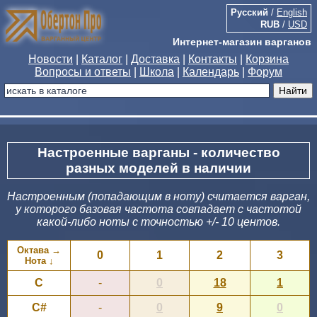
Русский
/
English
RUB
/
USD
Интернет-магазин варганов
Новости
|
Каталог
|
Доставка
|
Контакты
|
Корзина
Вопросы и ответы
|
Школа
|
Календарь
|
Форум
Настроенные варганы - количество
разных моделей в наличии
Настроенным (попадающим в ноту) считается варган,
у которого базовая частота совпадает с частотой
какой-либо ноты с точностью +/- 10 центов.
Октава →
0
1
2
3
Нота ↓
C
-
0
18
1
C#
-
0
9
0