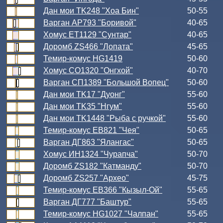
Дан мои TK248 "Хоа Бин"
50-55
Варган АР793 "Боривой"
40-65
Хомус ЕТ1129 "Сунтар"
40-65
Доромб ZS466 "Лопата"
45-65
Темир-комус HG1419
50-60
Хомус СО1320 "Онгхой"
40-70
Варган СП1389 "Большой Вопец"
50-60
Дан мои TK17 "Дуонг"
55-60
Дан мои TK35 "Нгум"
55-60
Дан мои TK1448 "Рыба с ручкой"
55-60
Темир-комус ЕВ821 "Чея"
50-65
Варган ДГ863 "Ялангас"
50-65
Хомус ИН1324 "Чурапча"
50-70
Доромб ZS182 "Катманду"
50-70
Доромб ZS257 "Архео"
45-75
Темир-комус ЕВ366 "Кызыл-Ой"
55-65
Варган ДГ777 "Баштур"
55-65
Темир-комус HG1027 "Чалпан"
55-65