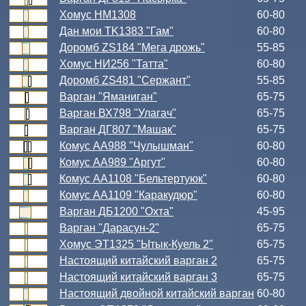
Хомус НМ1308
60-80
Дан мои TK1383 "Гам"
60-80
Доромб ZS184 "Мега дрожь"
55-85
Хомус НИ256 "Татта"
60-80
Доромб ZS481 "Сержант"
55-85
Варган "Яманиган"
65-75
Варган ВХ798 "Улагач"
65-75
Варган ДГ807 "Машак"
65-75
Комус АА988 "Чулышман"
60-80
Комус АА989 "Аргут"
60-80
Комус АА1108 "Бельтертуюк"
60-80
Комус АА1109 "Каракудюр"
60-80
Варган ДБ1200 "Охта"
45-95
Варган "Дарасун-2"
65-75
Хомус ЭТ1325 "Ытык-Куель 2"
65-75
Настоящий китайский варган 2
65-75
Настоящий китайский варган 3
65-75
Настоящий двойной китайский варган
60-80