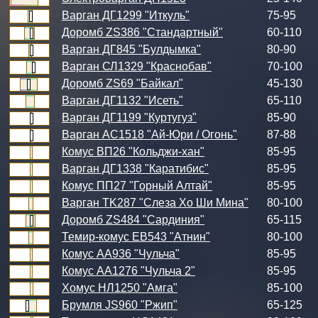
Варган ДГ1299 "Иткуль"
75-95
Доромб ZS386 "Стандартный"
60-110
Варган ДГ845 "Булдымка"
80-90
Варган СЛ1329 "Краснобав"
70-100
Доромб ZS69 "Байкал"
45-130
Варган ДГ1132 "Исеть"
65-110
Варган ДГ1199 "Куртугуз"
85-90
Варган АС1518 "Ай-Юри / Огонь"
87-88
Комус ВП26 "Кольджи-хан"
85-95
Варган ДГ1338 "Каратибис"
85-95
Комус ПП27 "Горный Алтай"
85-95
Варган TK287 "Слеза Хо Ши Мина"
80-100
Доромб ZS484 "Сардиния"
65-115
Темир-комус ЕВ543 "Атнин"
80-100
Комус АА936 "Чульча"
85-95
Комус АА1276 "Чульча 2"
85-95
Хомус НЛ1250 "Амга"
85-100
Брумля JS960 "Ржип"
65-125