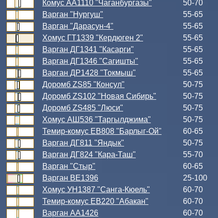
Комус АА1110 "Чаганбургазы"
50-70
Варган "Нургуш"
55-65
Варган "Дарасун-4"
55-65
Хомус ГТ1339 "Кердюген 2"
55-65
Варган ДГ1341 "Касарги"
55-65
Варган ДГ1346 "Сагишты"
55-65
Варган ДР1428 "Токмыш"
55-65
Доромб ZS85 "Консул"
50-75
Доромб ZS102 "Новая Сибирь"
50-75
Доромб ZS485 "Люси"
50-75
Хомус АШ536 "Таргылджима"
50-75
Темир-комус ЕВ808 "Барлыг-Ой"
60-65
Варган ДГ811 "Яндык"
50-75
Варган ДГ824 "Кара-Таш"
55-70
Варган "Стыр"
60-65
Варган ВЕ1396
25-100
Хомус УН1387 "Санга-Кюель"
60-70
Темир-комус ЕВ220 "Абакан"
60-70
Варган АА1426
60-70