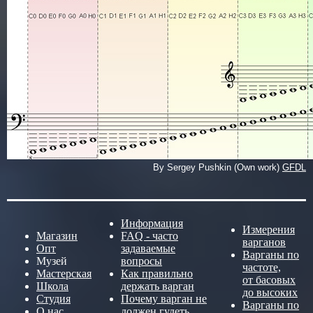
By Sergey Pushkin (Own work)
GFDL
Информация
Измерения
Магазин
FAQ - часто
варганов
Опт
задаваемые
Варганы по
Музей
вопросы
частоте,
Мастерская
Как правильно
от басовых
Школа
держать варган
до высоких
Студия
Почему варган не
Варганы по
О нас
должен гудеть