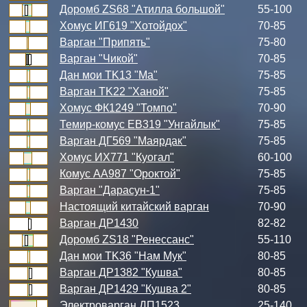
Доромб ZS68 "Атилла большой"
55-100
Хомус ИГ619 "Хотойдох"
70-85
Варган "Припять"
75-80
Варган "Чикой"
70-85
Дан мои TK13 "Ма"
75-85
Варган TK22 "Ханой"
75-85
Хомус ФК1249 "Томпо"
70-90
Темир-комус ЕВ319 "Унгайлык"
75-85
Варган ДГ569 "Маярдак"
75-85
Хомус ИХ771 "Куогал"
60-100
Комус АА987 "Ороктой"
75-85
Варган "Дарасун-1"
75-85
Настоящий китайский варган
70-90
Варган ДР1430
82-82
Доромб ZS18 "Ренессанс"
55-110
Дан мои TK36 "Нам Мук"
80-85
Варган ДР1382 "Кушва"
80-85
Варган ДР1429 "Кушва 2"
80-85
Электроварган ДП1523
25-140