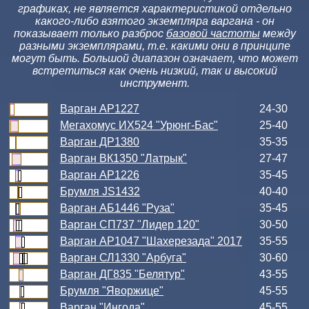
графиках, не является характеристикой отдельно
какого-либо взятого экземпляра варгана - он
показывает только разброс
базовой частоты
между
разными экземплярами, т.е. какими они в принципе
могут быть. Большой диапазон означает, что может
встретиться как очень низкий, так и высокий
инструмент.
Варган АР1227
24-30
Мегахомус ИХ524 "Урюнг-Бас"
25-40
Варган ДР1380
35-35
Варган ВК1350 "Латрык"
27-47
Варган АР1226
35-45
Брумля JS1432
40-40
Варган АБ1446 "Руза"
35-45
Варган СП737 "Лидер 120"
30-50
Варган АР1047 "Шахерезада" 2017
35-55
Варган СЛ1330 "Арбуга"
30-60
Варган ДГ835 "Белятур"
43-55
Брумля "Яворжице"
45-55
Варган "Ингода"
45-55