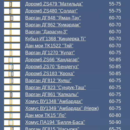
Доромб ZS479 "Матильда"
55-75
Доромб ZS480 "Солдат"
55-75
Варган ДГ848 "Яман-Тау"
60-70
Варган ДГ862 "Кумардак"
60-70
Варган "Дарасун-3"
60-70
Кубыз ИГ1368 "Киндерка Ti"
60-70
Дан мои TK1522 "Тяй"
60-70
Варган ДГ1270 "Кулат"
60-75
Доромб ZS66 "Кандагар"
50-85
Доромб ZS70 "Бендегуз"
50-85
Доромб ZS183 "Кроха"
50-85
Варган ДГ812 "Куяш"
60-75
Варган ДГ823 "Сундук-Таш"
60-75
Варган ДГ861 "Капкалы"
60-75
Хомус ВУ1348 "Амбардах"
60-75
Хомус ВУ1349 "Амбардах" (Нерж)
60-75
Дан мои TK15 "Ло"
60-80
Хомус ПА194 "Билля-Баса"
50-90
Варган ДГ815 "Насырка"
65-75