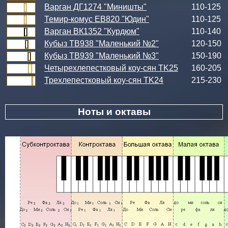
Варган ДГ1274 "Миништы"
110-125
Темир-комус ЕВ820 "Юдин"
110-125
Варган ВК1352 "Курдюм"
110-140
Кубыз ТВ938 "Маленький №2"
120-150
Кубыз ТВ939 "Маленький №3"
150-190
Четырехлепестковый коу-сян TK25
160-205
Трехлепестковый коу-сян TK24
215-230
Ноты и октавы