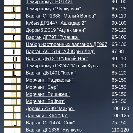
Темир-комус HG1421
90-100
Темир-комуз "Чункурчак"
65-125
Варган СП1388 "Малый Вопец"
80-110
Кубыз ДР1447 "Ашкадар 2"
90-100
Доромб ZS19 "Ацтек мини"
75-120
Варган ДГ797 "Тугашка"
95-100
Набор настроенных варганов ДГ997
65-130
Варган АС1519 "Ай-Юри / Лед"
97-98
Варган ДБ1319 "Лисий Нос"
90-110
Темир-комуз ОК247 "Иссык-Куль"
95-110
Варган ДБ1401 "Кюля"
85-120
Морчанг "Раджастан"
65-150
Морчанг "Сер"
65-150
Морчанг "Ришикеш"
65-150
Морчанг "Байрат"
65-150
Доромб ZS99 "Микро"
100-120
Дан мои TK64 "Да"
100-125
Варган СП1474 "Сож"
75-150
Варган ДГ1336 "Узункуль"
110-120