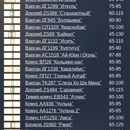
Варган ДГ1299 "Иткуль"
75-95
Доромб ZS386 "Стандартный"
60-110
Варган ДГ845 "Булдымка"
80-90
Варган СЛ1329 "Краснобав"
70-100
Доромб ZS69 "Байкал"
45-130
Варган ДГ1132 "Исеть"
65-110
Варган ДГ1199 "Куртугуз"
85-90
Варган АС1518 "Ай-Юри / Огонь"
87-88
Комус ВП26 "Кольджи-хан"
85-95
Варган ДГ1338 "Каратибис"
85-95
Комус ПП27 "Горный Алтай"
85-95
Варган TK287 "Слеза Хо Ши Мина"
80-100
Доромб ZS484 "Сардиния"
65-115
Темир-комус ЕВ543 "Атнин"
80-100
Комус АА936 "Чульча"
85-95
Комус АА1276 "Чульча 2"
85-95
Хомус НЛ1250 "Амга"
85-100
Брумля JS960 "Ржип"
65-125