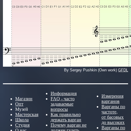
By Sergey Pushkin (Own work)
GFDL
Информация
Измерения
Магазин
FAQ - часто
варганов
Опт
задаваемые
Варганы по
Музей
вопросы
частоте,
Мастерская
Как правильно
от басовых
Школа
держать варган
до высоких
Студия
Почему варган не
Варганы по
О нас
должен гудеть