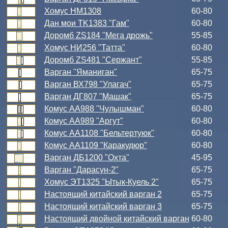
Хомус НМ1308
60-80
Дан мои TK1383 "Гам"
60-80
Доромб ZS184 "Мега дрожь"
55-85
Хомус НИ256 "Татта"
60-80
Доромб ZS481 "Сержант"
55-85
Варган "Яманиган"
65-75
Варган ВХ798 "Улагач"
65-75
Варган ДГ807 "Машак"
65-75
Комус АА988 "Чулышман"
60-80
Комус АА989 "Аргут"
60-80
Комус АА1108 "Бельтертуюк"
60-80
Комус АА1109 "Каракудюр"
60-80
Варган ДБ1200 "Охта"
45-95
Варган "Дарасун-2"
65-75
Хомус ЭТ1325 "Ытык-Куель 2"
65-75
Настоящий китайский варган 2
65-75
Настоящий китайский варган 3
65-75
Настоящий двойной китайский варган
60-80