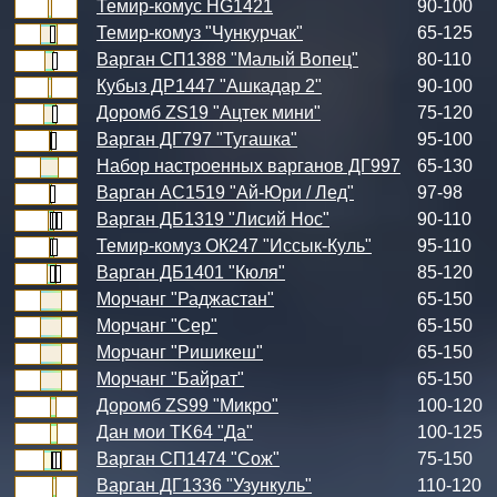
Темир-комус HG1421
90-100
Темир-комуз "Чункурчак"
65-125
Варган СП1388 "Малый Вопец"
80-110
Кубыз ДР1447 "Ашкадар 2"
90-100
Доромб ZS19 "Ацтек мини"
75-120
Варган ДГ797 "Тугашка"
95-100
Набор настроенных варганов ДГ997
65-130
Варган АС1519 "Ай-Юри / Лед"
97-98
Варган ДБ1319 "Лисий Нос"
90-110
Темир-комуз ОК247 "Иссык-Куль"
95-110
Варган ДБ1401 "Кюля"
85-120
Морчанг "Раджастан"
65-150
Морчанг "Сер"
65-150
Морчанг "Ришикеш"
65-150
Морчанг "Байрат"
65-150
Доромб ZS99 "Микро"
100-120
Дан мои TK64 "Да"
100-125
Варган СП1474 "Сож"
75-150
Варган ДГ1336 "Узункуль"
110-120