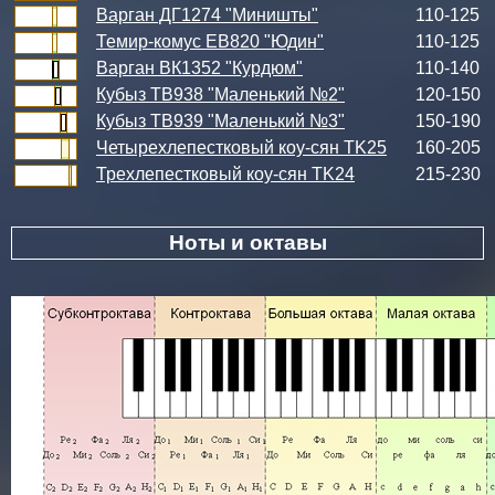
Варган ДГ1274 "Миништы"
110-125
Темир-комус ЕВ820 "Юдин"
110-125
Варган ВК1352 "Курдюм"
110-140
Кубыз ТВ938 "Маленький №2"
120-150
Кубыз ТВ939 "Маленький №3"
150-190
Четырехлепестковый коу-сян TK25
160-205
Трехлепестковый коу-сян TK24
215-230
Ноты и октавы