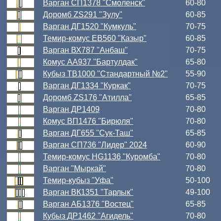
Варган СП1378 "Смоленск"
60-80
Доромб ZS291 "Зулу"
60-85
Варган ДГ1520 "Кумкуль"
70-75
Темир-комус ЕВ560 "Казыр"
60-85
Варган ВХ787 "Анбаш"
70-75
Комус АА937 "Бартулдак"
65-80
Кубыз ТВ1000 "Стандартный №2"
55-90
Варган ДГ1334 "Куркак"
70-75
Доромб ZS176 "Атилла"
65-85
Варган ДР1409
70-80
Комус ВП1476 "Бирюля"
70-80
Варган ДГ655 "Сук-Таш"
65-85
Варган СП736 "Лидер" 2024
60-90
Темир-комус HG1136 "Куромба"
70-80
Варган "Мыркай"
70-80
Темир-кубыз "Уфа"
50-100
Варган ВК1351 "Тарлык"
49-100
Варган АБ1376 "Востец"
65-85
Кубыз ДР1462 "Агидель"
70-80