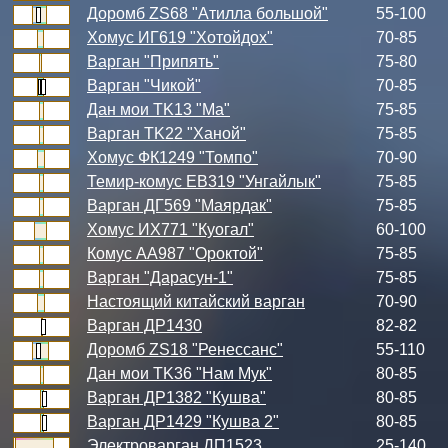
Доромб ZS68 "Атилла большой"
55-100
Хомус ИГ619 "Хотойдох"
70-85
Варган "Припять"
75-80
Варган "Чикой"
70-85
Дан мои TK13 "Ма"
75-85
Варган TK22 "Ханой"
75-85
Хомус ФК1249 "Томпо"
70-90
Темир-комус ЕВ319 "Унгайлык"
75-85
Варган ДГ569 "Маярдак"
75-85
Хомус ИХ771 "Куогал"
60-100
Комус АА987 "Ороктой"
75-85
Варган "Дарасун-1"
75-85
Настоящий китайский варган
70-90
Варган ДР1430
82-82
Доромб ZS18 "Ренессанс"
55-110
Дан мои TK36 "Нам Мук"
80-85
Варган ДР1382 "Кушва"
80-85
Варган ДР1429 "Кушва 2"
80-85
Электроварган ДП1523
25-140