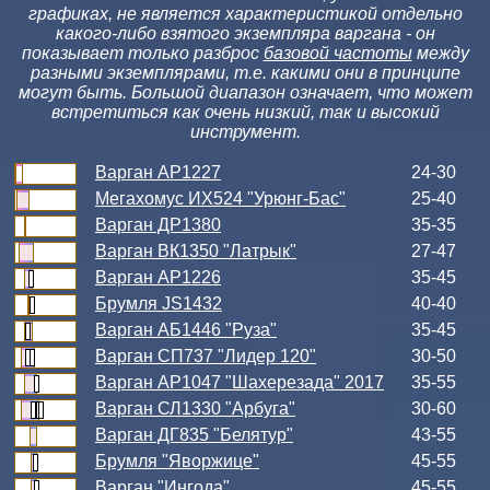
графиках, не является характеристикой отдельно
какого-либо взятого экземпляра варгана - он
показывает только разброс
базовой частоты
между
разными экземплярами, т.е. какими они в принципе
могут быть. Большой диапазон означает, что может
встретиться как очень низкий, так и высокий
инструмент.
Варган АР1227
24-30
Мегахомус ИХ524 "Урюнг-Бас"
25-40
Варган ДР1380
35-35
Варган ВК1350 "Латрык"
27-47
Варган АР1226
35-45
Брумля JS1432
40-40
Варган АБ1446 "Руза"
35-45
Варган СП737 "Лидер 120"
30-50
Варган АР1047 "Шахерезада" 2017
35-55
Варган СЛ1330 "Арбуга"
30-60
Варган ДГ835 "Белятур"
43-55
Брумля "Яворжице"
45-55
Варган "Ингода"
45-55