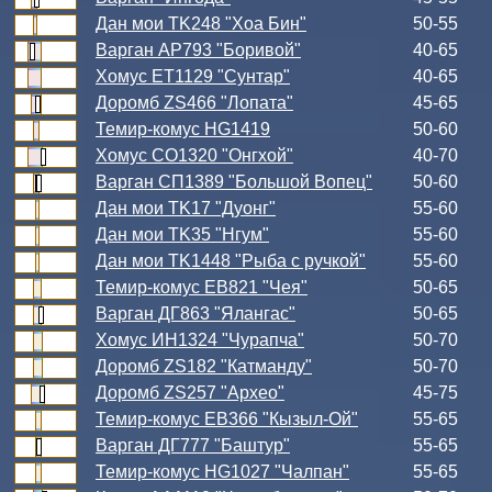
Дан мои TK248 "Хоа Бин"
50-55
Варган АР793 "Боривой"
40-65
Хомус ЕТ1129 "Сунтар"
40-65
Доромб ZS466 "Лопата"
45-65
Темир-комус HG1419
50-60
Хомус СО1320 "Онгхой"
40-70
Варган СП1389 "Большой Вопец"
50-60
Дан мои TK17 "Дуонг"
55-60
Дан мои TK35 "Нгум"
55-60
Дан мои TK1448 "Рыба с ручкой"
55-60
Темир-комус ЕВ821 "Чея"
50-65
Варган ДГ863 "Ялангас"
50-65
Хомус ИН1324 "Чурапча"
50-70
Доромб ZS182 "Катманду"
50-70
Доромб ZS257 "Архео"
45-75
Темир-комус ЕВ366 "Кызыл-Ой"
55-65
Варган ДГ777 "Баштур"
55-65
Темир-комус HG1027 "Чалпан"
55-65