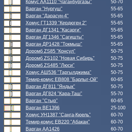
Комус АА1110 "Чаганбургазы"
50-70
Варган "Нургуш"
55-65
Варган "Дарасун-4"
55-65
Хомус ГТ1339 "Кердюген 2"
55-65
Варган ДГ1341 "Касарги"
55-65
Варган ДГ1346 "Сагишты"
55-65
Варган ДР1428 "Токмыш"
55-65
Доромб ZS85 "Консул"
50-75
Доромб ZS102 "Новая Сибирь"
50-75
Доромб ZS485 "Люси"
50-75
Хомус АШ536 "Таргылджима"
50-75
Темир-комус ЕВ808 "Барлыг-Ой"
60-65
Варган ДГ811 "Яндык"
50-75
Варган ДГ824 "Кара-Таш"
55-70
Варган "Стыр"
60-65
Варган ВЕ1396
25-100
Хомус УН1387 "Санга-Кюель"
60-70
Темир-комус ЕВ220 "Абакан"
60-70
Варган АА1426
60-70