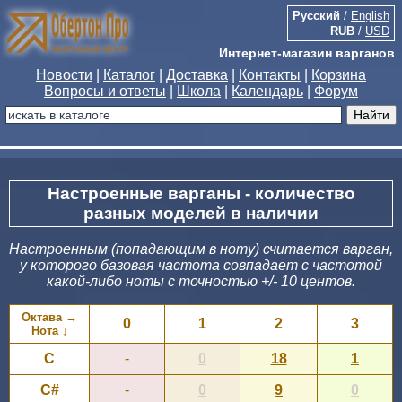
Русский
/
English
RUB
/
USD
Интернет-магазин варганов
Новости
|
Каталог
|
Доставка
|
Контакты
|
Корзина
Вопросы и ответы
|
Школа
|
Календарь
|
Форум
Настроенные варганы - количество
разных моделей в наличии
Настроенным (попадающим в ноту) считается варган,
у которого базовая частота совпадает с частотой
какой-либо ноты с точностью +/- 10 центов.
Октава →
0
1
2
3
Нота ↓
C
-
0
18
1
C#
-
0
9
0