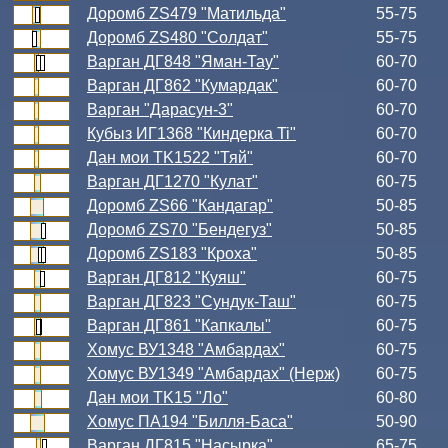
Доромб ZS479 "Матильда"
55-75
Доромб ZS480 "Солдат"
55-75
Варган ДГ848 "Яман-Тау"
60-70
Варган ДГ862 "Кумардак"
60-70
Варган "Дарасун-3"
60-70
Кубыз ИГ1368 "Киндерка Ti"
60-70
Дан мои TK1522 "Тяй"
60-70
Варган ДГ1270 "Кулат"
60-75
Доромб ZS66 "Кандагар"
50-85
Доромб ZS70 "Бендегуз"
50-85
Доромб ZS183 "Кроха"
50-85
Варган ДГ812 "Куяш"
60-75
Варган ДГ823 "Сундук-Таш"
60-75
Варган ДГ861 "Капкалы"
60-75
Хомус ВУ1348 "Амбардах"
60-75
Хомус ВУ1349 "Амбардах" (Нерж)
60-75
Дан мои TK15 "Ло"
60-80
Хомус ПА194 "Билля-Баса"
50-90
Варган ДГ815 "Насырка"
65-75