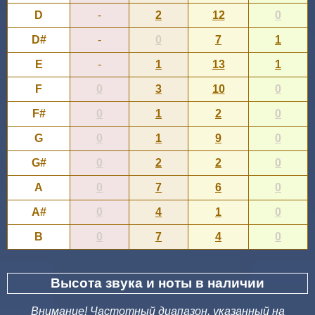
D
-
2
12
0
D#
-
0
7
1
E
-
1
13
1
F
0
3
10
0
F#
0
1
2
0
G
0
1
9
0
G#
0
2
2
0
A
0
7
6
0
A#
0
4
1
0
B
0
7
4
0
Высота звука и ноты в наличии
Внимание! Частотный диапазон, указанный на