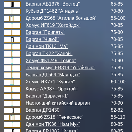
Варган АБ1376 "Востец"
65-85
Кубыз ДР1462 "Агидель"
70-80
Доромб ZS68 "Атилла большой"
55-100
Хомус ИГ619 "Хотойдох"
70-85
Варган "Припять"
75-80
Варган "Чикой"
70-85
Дан мои TK13 "Ма"
75-85
Варган TK22 "Ханой"
75-85
Хомус ФК1249 "Томпо"
70-90
Темир-комус ЕВ319 "Унгайлык"
75-85
Варган ДГ569 "Маярдак"
75-85
Хомус ИХ771 "Куогал"
60-100
Комус АА987 "Ороктой"
75-85
Варган "Дарасун-1"
75-85
Настоящий китайский варган
70-90
Варган ДР1430
82-82
Доромб ZS18 "Ренессанс"
55-110
Дан мои TK36 "Нам Мук"
80-85
Варган ДР1382 "Кушва"
80-85