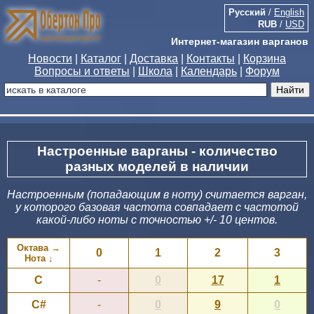
Русский
/
English
RUB
/
USD
Интернет-магазин варганов
Новости
|
Каталог
|
Доставка
|
Контакты
|
Корзина
Вопросы и ответы
|
Школа
|
Календарь
|
Форум
Настроенные варганы - количество
разных моделей в наличии
Настроенным (попадающим в ноту) считается варган,
у которого базовая частота совпадает с частотой
какой-либо ноты с точностью +/- 10 центов.
Октава →
0
1
2
3
Нота ↓
C
-
0
17
1
C#
-
0
9
0