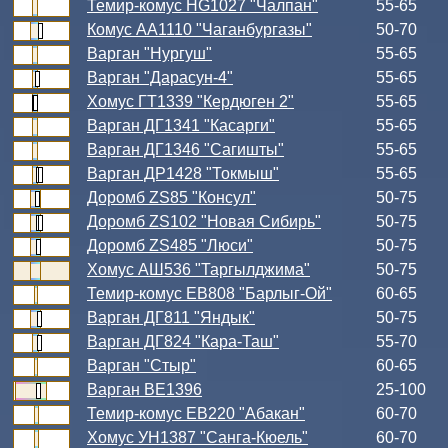
Темир-комус HG1027 "Чалпан"
55-65
Комус АА1110 "Чаганбургазы"
50-70
Варган "Нургуш"
55-65
Варган "Дарасун-4"
55-65
Хомус ГТ1339 "Кердюген 2"
55-65
Варган ДГ1341 "Касарги"
55-65
Варган ДГ1346 "Сагишты"
55-65
Варган ДР1428 "Токмыш"
55-65
Доромб ZS85 "Консул"
50-75
Доромб ZS102 "Новая Сибирь"
50-75
Доромб ZS485 "Люси"
50-75
Хомус АШ536 "Таргылджима"
50-75
Темир-комус ЕВ808 "Барлыг-Ой"
60-65
Варган ДГ811 "Яндык"
50-75
Варган ДГ824 "Кара-Таш"
55-70
Варган "Стыр"
60-65
Варган ВЕ1396
25-100
Темир-комус ЕВ220 "Абакан"
60-70
Хомус УН1387 "Санга-Кюель"
60-70