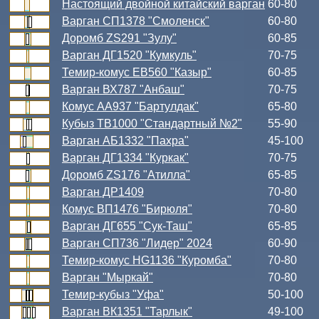
Настоящий двойной китайский варган
60-80
Варган СП1378 "Смоленск"
60-80
Доромб ZS291 "Зулу"
60-85
Варган ДГ1520 "Кумкуль"
70-75
Темир-комус ЕВ560 "Казыр"
60-85
Варган ВХ787 "Анбаш"
70-75
Комус АА937 "Бартулдак"
65-80
Кубыз ТВ1000 "Стандартный №2"
55-90
Варган АБ1332 "Пахра"
45-100
Варган ДГ1334 "Куркак"
70-75
Доромб ZS176 "Атилла"
65-85
Варган ДР1409
70-80
Комус ВП1476 "Бирюля"
70-80
Варган ДГ655 "Сук-Таш"
65-85
Варган СП736 "Лидер" 2024
60-90
Темир-комус HG1136 "Куромба"
70-80
Варган "Мыркай"
70-80
Темир-кубыз "Уфа"
50-100
Варган ВК1351 "Тарлык"
49-100