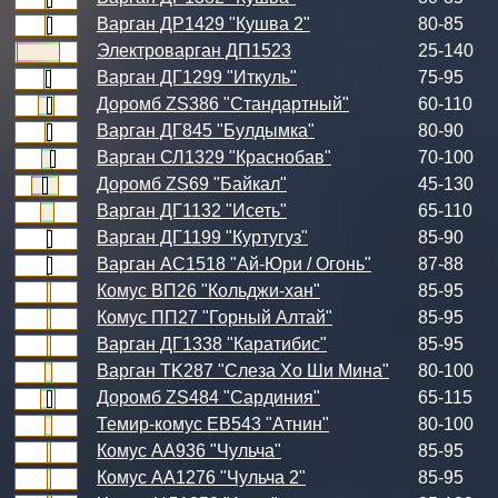
Варган ДР1429 "Кушва 2"
80-85
Электроварган ДП1523
25-140
Варган ДГ1299 "Иткуль"
75-95
Доромб ZS386 "Стандартный"
60-110
Варган ДГ845 "Булдымка"
80-90
Варган СЛ1329 "Краснобав"
70-100
Доромб ZS69 "Байкал"
45-130
Варган ДГ1132 "Исеть"
65-110
Варган ДГ1199 "Куртугуз"
85-90
Варган АС1518 "Ай-Юри / Огонь"
87-88
Комус ВП26 "Кольджи-хан"
85-95
Комус ПП27 "Горный Алтай"
85-95
Варган ДГ1338 "Каратибис"
85-95
Варган TK287 "Слеза Хо Ши Мина"
80-100
Доромб ZS484 "Сардиния"
65-115
Темир-комус ЕВ543 "Атнин"
80-100
Комус АА936 "Чульча"
85-95
Комус АА1276 "Чульча 2"
85-95