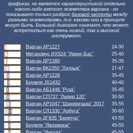
графиках, не является характеристикой отдельно
какого-либо взятого экземпляра варгана - он
показывает только разброс
базовой частоты
между
разными экземплярами, т.е. какими они в принципе
могут быть. Большой диапазон означает, что может
встретиться как очень низкий, так и высокий
инструмент.
Варган АР1227
24-30
Мегахомус ИХ524 "Урюнг-Бас"
25-40
Варган ДР1380
35-35
Варган ВК1350 "Латрык"
27-47
Варган АР1226
35-45
Брумля JS1432
40-40
Варган АБ1446 "Руза"
35-45
Варган СП737 "Лидер 120"
30-50
Варган АР1047 "Шахерезада" 2017
35-55
Варган СЛ1330 "Арбуга"
30-60
Варган ДГ835 "Белятур"
43-55
Брумля "Яворжице"
45-55
Варган "Ингода"
45-55