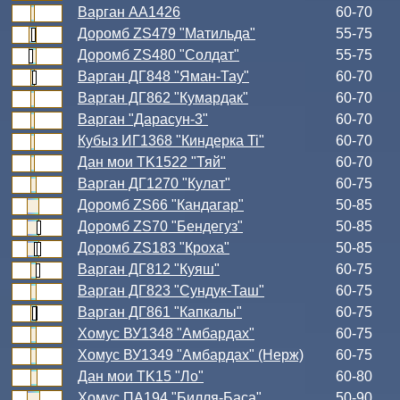
Варган АА1426
60-70
Доромб ZS479 "Матильда"
55-75
Доромб ZS480 "Солдат"
55-75
Варган ДГ848 "Яман-Тау"
60-70
Варган ДГ862 "Кумардак"
60-70
Варган "Дарасун-3"
60-70
Кубыз ИГ1368 "Киндерка Ti"
60-70
Дан мои TK1522 "Тяй"
60-70
Варган ДГ1270 "Кулат"
60-75
Доромб ZS66 "Кандагар"
50-85
Доромб ZS70 "Бендегуз"
50-85
Доромб ZS183 "Кроха"
50-85
Варган ДГ812 "Куяш"
60-75
Варган ДГ823 "Сундук-Таш"
60-75
Варган ДГ861 "Капкалы"
60-75
Хомус ВУ1348 "Амбардах"
60-75
Хомус ВУ1349 "Амбардах" (Нерж)
60-75
Дан мои TK15 "Ло"
60-80
Хомус ПА194 "Билля-Баса"
50-90