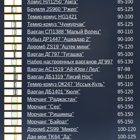
Хомус НЛ1250 "Амга"
85-100
Брумля JS960 "Ржип"
65-125
Темир-комус HG1421
90-100
Темир-комуз "Чункурчак"
65-125
Варган СП1388 "Малый Вопец"
80-110
Кубыз ДР1447 "Ашкадар 2"
90-100
Доромб ZS19 "Ацтек мини"
75-120
Варган ДГ797 "Тугашка"
95-100
Набор настроенных варганов ДГ997
65-130
Варган АС1519 "Ай-Юри / Лед"
97-98
Варган ДБ1319 "Лисий Нос"
90-110
Темир-комуз ОК247 "Иссык-Куль"
95-110
Варган ДБ1401 "Кюля"
85-120
Морчанг "Раджастан"
65-150
Морчанг "Сер"
65-150
Морчанг "Ришикеш"
65-150
Морчанг "Байрат"
65-150
Доромб ZS99 "Микро"
100-120
Дан мои TK64 "Да"
100-125