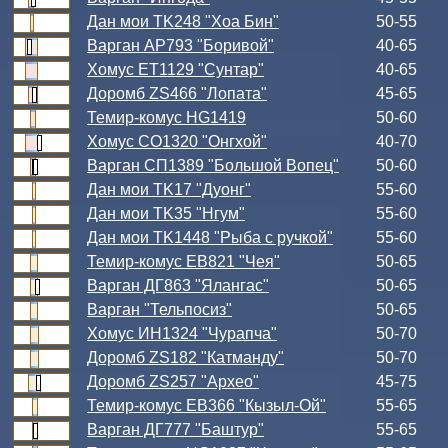
Дан мои TK248 "Хоа Бин"
50-55
Варган АР793 "Боривой"
40-65
Хомус ЕТ1129 "Сунтар"
40-65
Доромб ZS466 "Лопата"
45-65
Темир-комус HG1419
50-60
Хомус СО1320 "Онгхой"
40-70
Варган СП1389 "Большой Вопец"
50-60
Дан мои TK17 "Дуонг"
55-60
Дан мои TK35 "Нгум"
55-60
Дан мои TK1448 "Рыба с ручкой"
55-60
Темир-комус ЕВ821 "Чея"
50-65
Варган ДГ863 "Ялангас"
50-65
Варган "Тельпосиз"
50-65
Хомус ИН1324 "Чурапча"
50-70
Доромб ZS182 "Катманду"
50-70
Доромб ZS257 "Архео"
45-75
Темир-комус ЕВ366 "Кызыл-Ой"
55-65
Варган ДГ777 "Баштур"
55-65