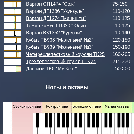
Варган СП1474 "Сож"
75-150
Варган ДГ1336 "Узункуль"
110-120
Варган ДГ1274 "Миништы"
110-125
Темир-комус ЕВ820 "Юдин"
110-125
Варган ВК1352 "Курдюм"
110-140
Кубыз ТВ938 "Маленький №2"
120-150
Кубыз ТВ939 "Маленький №3"
150-190
Четырехлепестковый коу-сян TK25
160-205
Трехлепестковый коу-сян TK24
215-230
Дан мои TK8 "Му Конг"
150-300
Ноты и октавы