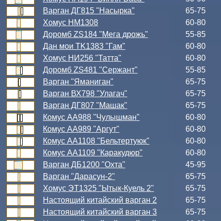
Варган ДГ815 "Насырка"
65-75
Хомус НМ1308
60-80
Доромб ZS184 "Мега дрожь"
55-85
Дан мои TK1383 "Гам"
60-80
Хомус НИ256 "Татта"
60-80
Доромб ZS481 "Сержант"
55-85
Варган "Яманиган"
65-75
Варган ВХ798 "Улагач"
65-75
Варган ДГ807 "Машак"
65-75
Комус АА988 "Чулышман"
60-80
Комус АА989 "Аргут"
60-80
Комус АА1108 "Бельтертуюк"
60-80
Комус АА1109 "Каракудюр"
60-80
Варган ДБ1200 "Охта"
45-95
Варган "Дарасун-2"
65-75
Хомус ЭТ1325 "Ытык-Куель 2"
65-75
Настоящий китайский варган 2
65-75
Настоящий китайский варган 3
65-75