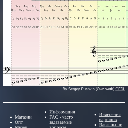
By Sergey Pushkin (Own work)
GFDL
Информация
Измерения
Магазин
FAQ - часто
варганов
Опт
задаваемые
Варганы по
Музей
вопросы