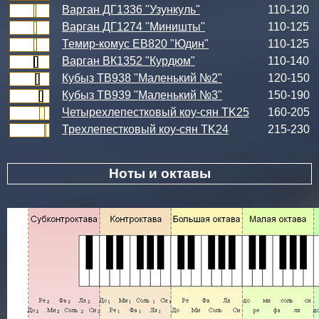
Варган ДГ1336 "Узункуль"
110-120
Варган ДГ1274 "Миништы"
110-125
Темир-комус ЕВ820 "Юдин"
110-125
Варган ВК1352 "Курдюм"
110-140
Кубыз ТВ938 "Маленький №2"
120-150
Кубыз ТВ939 "Маленький №3"
150-190
Четырехлепестковый коу-сян TK25
160-205
Трехлепестковый коу-сян TK24
215-230
Ноты и октавы