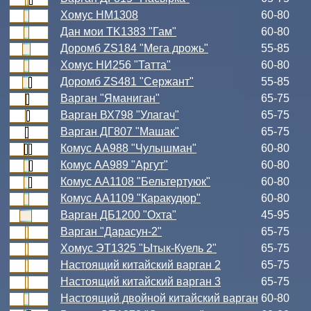
Хомус НМ1308
60-80
Дан мои TK1383 "Гам"
60-80
Доромб ZS184 "Мега дрожь"
55-85
Хомус НИ256 "Татта"
60-80
Доромб ZS481 "Сержант"
55-85
Варган "Яманиган"
65-75
Варган ВХ798 "Улагач"
65-75
Варган ДГ807 "Машак"
65-75
Комус АА988 "Чулышман"
60-80
Комус АА989 "Аргут"
60-80
Комус АА1108 "Бельтертуюк"
60-80
Комус АА1109 "Каракудюр"
60-80
Варган ДБ1200 "Охта"
45-95
Варган "Дарасун-2"
65-75
Хомус ЭТ1325 "Ытык-Куель 2"
65-75
Настоящий китайский варган 2
65-75
Настоящий китайский варган 3
65-75
Настоящий двойной китайский варган
60-80