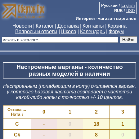
Русский
/
English
RUB
/
USD
Интернет-магазин варганов
Новости
|
Каталог
|
Доставка
|
Контакты
|
Корзина
Вопросы и ответы
|
Школа
|
Календарь
|
Форум
Настроенные варганы - количество
разных моделей в наличии
Настроенным (попадающим в ноту) считается варган,
у которого базовая частота совпадает с частотой
какой-либо ноты с точностью +/- 10 центов.
Октава →
0
1
2
3
Нота ↓
C
-
0
18
1
C#
-
0
8
0