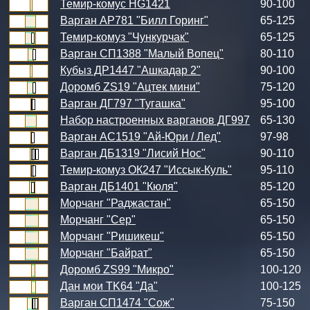
Темир-комус HG1421
90-100
Варган АР781 "Билл Горинг"
65-125
Темир-комуз "Чункурчак"
65-125
Варган СП1388 "Малый Вопец"
80-110
Кубыз ДР1447 "Ашкадар 2"
90-100
Доромб ZS19 "Ацтек мини"
75-120
Варган ДГ797 "Тугашка"
95-100
Набор настроенных варганов ДГ997
65-130
Варган АС1519 "Ай-Юри / Лед"
97-98
Варган ДБ1319 "Лисий Нос"
90-110
Темир-комуз ОК247 "Иссык-Куль"
95-110
Варган ДБ1401 "Кюля"
85-120
Морчанг "Раджастан"
65-150
Морчанг "Сер"
65-150
Морчанг "Ришикеш"
65-150
Морчанг "Байрат"
65-150
Доромб ZS99 "Микро"
100-120
Дан мои TK64 "Да"
100-125
Варган СП1474 "Сож"
75-150