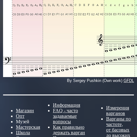
By Sergey Pushkin (Own work)
GFDL
Информация
Измерения
Магазин
FAQ - часто
варганов
Опт
задаваемые
Варганы по
Музей
вопросы
частоте,
Мастерская
Как правильно
от басовых
Школа
держать варган
до высоких