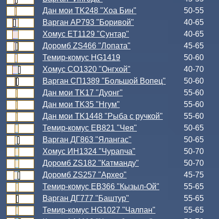
Дан мои TK248 "Хоа Бин"
50-55
Варган АР793 "Боривой"
40-65
Хомус ЕТ1129 "Сунтар"
40-65
Доромб ZS466 "Лопата"
45-65
Темир-комус HG1419
50-60
Хомус СО1320 "Онгхой"
40-70
Варган СП1389 "Большой Вопец"
50-60
Дан мои TK17 "Дуонг"
55-60
Дан мои TK35 "Нгум"
55-60
Дан мои TK1448 "Рыба с ручкой"
55-60
Темир-комус ЕВ821 "Чея"
50-65
Варган ДГ863 "Ялангас"
50-65
Хомус ИН1324 "Чурапча"
50-70
Доромб ZS182 "Катманду"
50-70
Доромб ZS257 "Архео"
45-75
Темир-комус ЕВ366 "Кызыл-Ой"
55-65
Варган ДГ777 "Баштур"
55-65
Темир-комус HG1027 "Чалпан"
55-65