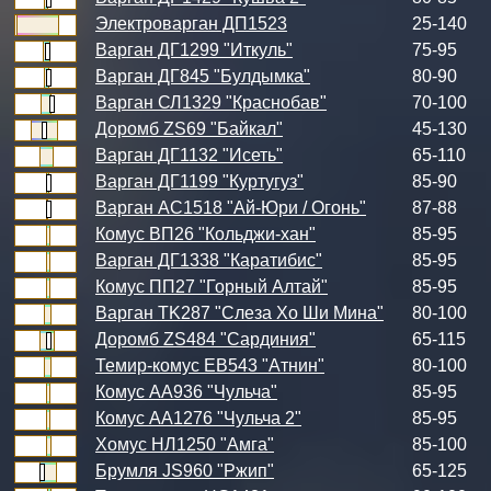
Электроварган ДП1523
25-140
Варган ДГ1299 "Иткуль"
75-95
Варган ДГ845 "Булдымка"
80-90
Варган СЛ1329 "Краснобав"
70-100
Доромб ZS69 "Байкал"
45-130
Варган ДГ1132 "Исеть"
65-110
Варган ДГ1199 "Куртугуз"
85-90
Варган АС1518 "Ай-Юри / Огонь"
87-88
Комус ВП26 "Кольджи-хан"
85-95
Варган ДГ1338 "Каратибис"
85-95
Комус ПП27 "Горный Алтай"
85-95
Варган TK287 "Слеза Хо Ши Мина"
80-100
Доромб ZS484 "Сардиния"
65-115
Темир-комус ЕВ543 "Атнин"
80-100
Комус АА936 "Чульча"
85-95
Комус АА1276 "Чульча 2"
85-95
Хомус НЛ1250 "Амга"
85-100
Брумля JS960 "Ржип"
65-125