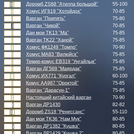
Доромб ZS68 "Атилла большой"
55-100
Хомус ИГ619 "Хотойдох"
70-85
Варган "Припять"
75-80
Варган "Чикой"
70-85
Дан мои TK13 "Ма"
75-85
Варган TK22 "Ханой"
75-85
Хомус ФК1249 "Томпо"
70-90
Хомус МА83 "Вилюйск"
75-85
Темир-комус ЕВ319 "Унгайлык"
75-85
Варган ДГ569 "Маярдак"
75-85
Хомус ИХ771 "Куогал"
60-100
Комус АА987 "Ороктой"
75-85
Варган "Дарасун-1"
75-85
Настоящий китайский варган
70-90
Варган ДР1430
82-82
Доромб ZS18 "Ренессанс"
55-110
Дан мои TK36 "Нам Мук"
80-85
Варган ДР1382 "Кушва"
80-85
Варган ДР1429 "Кушва 2"
80-85