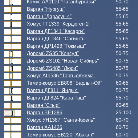
Комус АА1110 "Чаганбургазы"
50-70
Варган "Нургуш"
55-65
Варган "Дарасун-4"
55-65
Хомус ГТ1339 "Кердюген 2"
55-65
Варган ДГ1341 "Касарги"
55-65
Варган ДГ1346 "Сагишты"
55-65
Варган ДР1428 "Токмыш"
55-65
Доромб ZS85 "Консул"
50-75
Доромб ZS102 "Новая Сибирь"
50-75
Доромб ZS485 "Люси"
50-75
Хомус АШ536 "Таргылджима"
50-75
Темир-комус ЕВ808 "Барлыг-Ой"
60-65
Варган ДГ811 "Яндык"
50-75
Варган ДГ824 "Кара-Таш"
55-70
Варган "Стыр"
60-65
Варган ВЕ1396
25-100
Хомус УН1387 "Санга-Кюель"
60-70
Варган АА1426
60-70
Темир-комус ЕВ220 "Абакан"
60-70