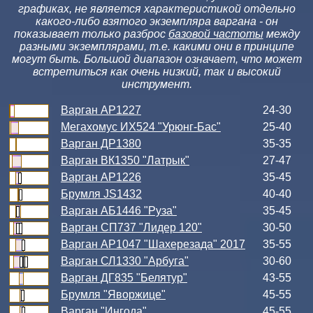
графиках, не является характеристикой отдельно
какого-либо взятого экземпляра варгана - он
показывает только разброс
базовой частоты
между
разными экземплярами, т.е. какими они в принципе
могут быть. Большой диапазон означает, что может
встретиться как очень низкий, так и высокий
инструмент.
Варган АР1227
24-30
Мегахомус ИХ524 "Урюнг-Бас"
25-40
Варган ДР1380
35-35
Варган ВК1350 "Латрык"
27-47
Варган АР1226
35-45
Брумля JS1432
40-40
Варган АБ1446 "Руза"
35-45
Варган СП737 "Лидер 120"
30-50
Варган АР1047 "Шахерезада" 2017
35-55
Варган СЛ1330 "Арбуга"
30-60
Варган ДГ835 "Белятур"
43-55
Брумля "Яворжице"
45-55
Варган "Ингода"
45-55