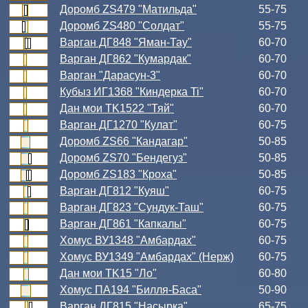
Доромб ZS479 "Матильда"
55-75
Доромб ZS480 "Солдат"
55-75
Варган ДГ848 "Яман-Тау"
60-70
Варган ДГ862 "Кумардак"
60-70
Варган "Дарасун-3"
60-70
Кубыз ИГ1368 "Киндерка Ti"
60-70
Дан мои TK1522 "Тяй"
60-70
Варган ДГ1270 "Кулат"
60-75
Доромб ZS66 "Кандагар"
50-85
Доромб ZS70 "Бендегуз"
50-85
Доромб ZS183 "Кроха"
50-85
Варган ДГ812 "Куяш"
60-75
Варган ДГ823 "Сундук-Таш"
60-75
Варган ДГ861 "Капкалы"
60-75
Хомус ВУ1348 "Амбардах"
60-75
Хомус ВУ1349 "Амбардах" (Нерж)
60-75
Дан мои TK15 "Ло"
60-80
Хомус ПА194 "Билля-Баса"
50-90
Варган ДГ815 "Насырка"
65-75