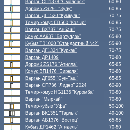
Варган СП1378 "Смоленск"
60-80
Доромб ZS291 "Зулу"
60-85
Варган ДГ1520 "Кумкуль"
70-75
Темир-комус ЕВ560 "Казыр"
60-85
Варган ВХ787 "Анбаш"
70-75
Комус АА937 "Бартулдак"
65-80
Кубыз ТВ1000 "Стандартный №2"
55-90
Варган ДГ1334 "Куркак"
70-75
Варган ДР1409
70-80
Доромб ZS176 "Атилла"
65-85
Комус ВП1476 "Бирюля"
70-80
Варган ДГ655 "Сук-Таш"
65-85
Варган СП736 "Лидер" 2024
60-90
Темир-комус HG1136 "Куромба"
70-80
Варган "Мыркай"
70-80
Темир-кубыз "Уфа"
50-100
Варган ВК1351 "Тарлык"
49-100
Варган АБ1376 "Востец"
65-85
Кубыз ДР1462 "Агидель"
70-80