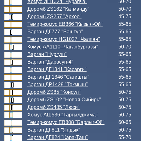
Хомус ИН1324 "Чурапча"
50-70
Доромб ZS182 "Катманду"
50-70
Доромб ZS257 "Архео"
45-75
Темир-комус ЕВ366 "Кызыл-Ой"
55-65
Варган ДГ777 "Баштур"
55-65
Темир-комус HG1027 "Чалпан"
55-65
Комус АА1110 "Чаганбургазы"
50-70
Варган "Нургуш"
55-65
Варган "Дарасун-4"
55-65
Варган ДГ1341 "Касарги"
55-65
Варган ДГ1346 "Сагишты"
55-65
Варган ДР1428 "Токмыш"
55-65
Доромб ZS85 "Консул"
50-75
Доромб ZS102 "Новая Сибирь"
50-75
Доромб ZS485 "Люси"
50-75
Хомус АШ536 "Таргылджима"
50-75
Темир-комус ЕВ808 "Барлыг-Ой"
60-65
Варган ДГ811 "Яндык"
50-75
Варган ДГ824 "Кара-Таш"
55-70