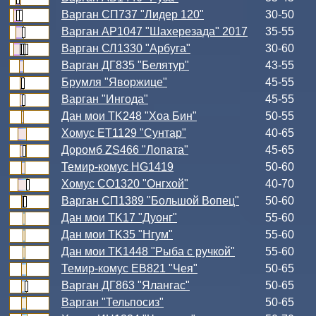
Варган СП737 "Лидер 120"
30-50
Варган АР1047 "Шахерезада" 2017
35-55
Варган СЛ1330 "Арбуга"
30-60
Варган ДГ835 "Белятур"
43-55
Брумля "Яворжице"
45-55
Варган "Ингода"
45-55
Дан мои TK248 "Хоа Бин"
50-55
Хомус ЕТ1129 "Сунтар"
40-65
Доромб ZS466 "Лопата"
45-65
Темир-комус HG1419
50-60
Хомус СО1320 "Онгхой"
40-70
Варган СП1389 "Большой Вопец"
50-60
Дан мои TK17 "Дуонг"
55-60
Дан мои TK35 "Нгум"
55-60
Дан мои TK1448 "Рыба с ручкой"
55-60
Темир-комус ЕВ821 "Чея"
50-65
Варган ДГ863 "Ялангас"
50-65
Варган "Тельпосиз"
50-65