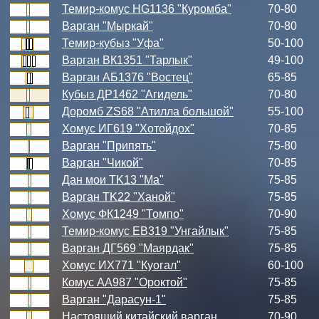
Темир-комус HG1136 "Куромба"
70-80
Варган "Мыркай"
70-80
Темир-кубыз "Уфа"
50-100
Варган ВК1351 "Тарлык"
49-100
Варган АБ1376 "Востец"
65-85
Кубыз ДР1462 "Агидель"
70-80
Доромб ZS68 "Атилла большой"
55-100
Хомус ИГ619 "Хотойдох"
70-85
Варган "Припять"
75-80
Варган "Чикой"
70-85
Дан мои TK13 "Ма"
75-85
Варган TK22 "Ханой"
75-85
Хомус ФК1249 "Томпо"
70-90
Темир-комус ЕВ319 "Унгайлык"
75-85
Варган ДГ569 "Маярдак"
75-85
Хомус ИХ771 "Куогал"
60-100
Комус АА987 "Ороктой"
75-85
Варган "Дарасун-1"
75-85
Настоящий китайский варган
70-90