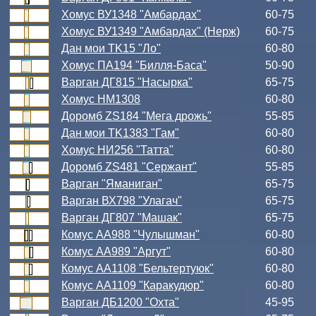
Хомус ВУ1348 "Амбардах"
60-75
Хомус ВУ1349 "Амбардах" (Нерж)
60-75
Дан мои TK15 "Ло"
60-80
Хомус ПА194 "Билля-Баса"
50-90
Варган ДГ815 "Насырка"
65-75
Хомус НМ1308
60-80
Доромб ZS184 "Мега дрожь"
55-85
Дан мои TK1383 "Гам"
60-80
Хомус НИ256 "Татта"
60-80
Доромб ZS481 "Сержант"
55-85
Варган "Яманиган"
65-75
Варган ВХ798 "Улагач"
65-75
Варган ДГ807 "Машак"
65-75
Комус АА988 "Чулышман"
60-80
Комус АА989 "Аргут"
60-80
Комус АА1108 "Бельтертуюк"
60-80
Комус АА1109 "Каракудюр"
60-80
Варган ДБ1200 "Охта"
45-95