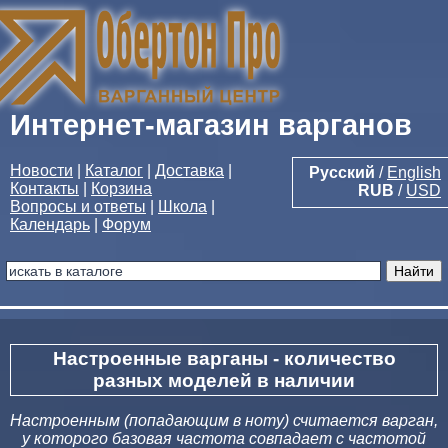
Интернет-магазин варганов
Новости
|
Каталог
|
Доставка
|
Русский
/
English
Контакты
|
Корзина
RUB
/
USD
Вопросы и ответы
|
Школа
|
Календарь
|
Форум
Настроенные варганы - количество
разных моделей в наличии
Настроенным (попадающим в ноту) считается варган,
у которого базовая частота совпадает с частотой