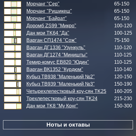
Морчанг "Сер"
65-150
Морчанг "Ришикеш"
65-150
Морчанг "Байрат"
65-150
Доромб ZS99 "Микро"
100-120
Дан мои TK64 "Да"
100-125
Варган СП1474 "Сож"
75-150
Варган ДГ1336 "Узункуль"
110-120
Варган ДГ1274 "Миништы"
110-125
Темир-комус ЕВ820 "Юдин"
110-125
Варган ВК1352 "Курдюм"
110-140
Кубыз ТВ938 "Маленький №2"
120-150
Кубыз ТВ939 "Маленький №3"
150-190
Четырехлепестковый коу-сян TK25
160-205
Трехлепестковый коу-сян TK24
215-230
Дан мои TK8 "Му Конг"
150-300
Ноты и октавы