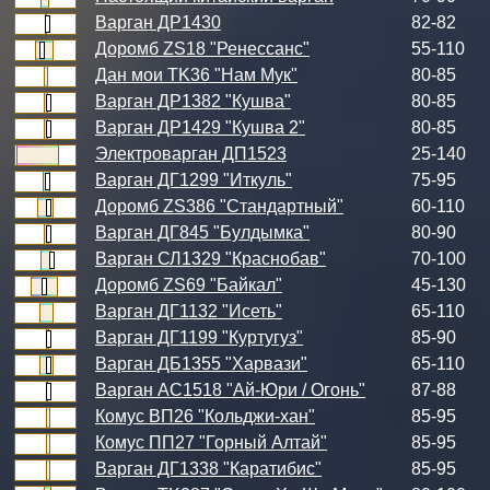
Варган ДР1430
82-82
Доромб ZS18 "Ренессанс"
55-110
Дан мои TK36 "Нам Мук"
80-85
Варган ДР1382 "Кушва"
80-85
Варган ДР1429 "Кушва 2"
80-85
Электроварган ДП1523
25-140
Варган ДГ1299 "Иткуль"
75-95
Доромб ZS386 "Стандартный"
60-110
Варган ДГ845 "Булдымка"
80-90
Варган СЛ1329 "Краснобав"
70-100
Доромб ZS69 "Байкал"
45-130
Варган ДГ1132 "Исеть"
65-110
Варган ДГ1199 "Куртугуз"
85-90
Варган ДБ1355 "Харвази"
65-110
Варган АС1518 "Ай-Юри / Огонь"
87-88
Комус ВП26 "Кольджи-хан"
85-95
Комус ПП27 "Горный Алтай"
85-95
Варган ДГ1338 "Каратибис"
85-95