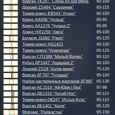
Варган TK287 "Слеза Хо Ши Мина"
80-100
Доромб ZS484 "Сардиния"
65-115
Темир-комус ЕВ543 "Атнин"
80-100
Комус АА936 "Чульча"
85-95
Комус АА1276 "Чульча 2"
85-95
Хомус НЛ1250 "Амга"
85-100
Брумля JS960 "Ржип"
65-125
Темир-комус HG1421
90-100
Темир-комуз "Чункурчак"
65-125
Варган СП1388 "Малый Вопец"
80-110
Кубыз ДР1447 "Ашкадар 2"
90-100
Доромб ZS19 "Ацтек мини"
75-120
Варган ДГ797 "Тугашка"
95-100
Набор настроенных варганов ДГ997
65-130
Варган АС1519 "Ай-Юри / Лед"
97-98
Варган ДБ1319 "Лисий Нос"
90-110
Темир-комуз ОК247 "Иссык-Куль"
95-110
Варган ДБ1401 "Кюля"
85-120
Морчанг "Раджастан"
65-150