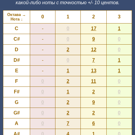
какой-либо ноты с точностью +/- 10 центов.
Октава →
0
1
2
3
Нота ↓
C
-
0
17
1
C#
-
0
9
0
D
-
2
12
0
D#
-
0
7
1
E
-
1
13
1
F
0
2
11
0
F#
0
1
2
0
G
0
2
9
0
G#
0
2
2
0
A
0
7
6
0
A#
0
4
1
0