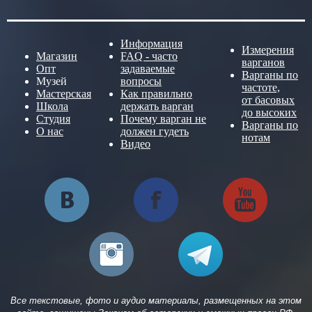
Информация
Измерения
Магазин
FAQ - часто
варганов
Опт
задаваемые
Варганы по
Музей
вопросы
частоте,
Мастерская
Как правильно
от басовых
Школа
держать варган
до высоких
Студия
Почему варган не
Варганы по
О нас
должен гудеть
нотам
Видео
Все текстовые, фото и аудио материалы, размещенных на этом