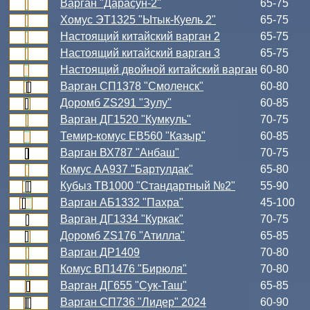
Варган "Дарасун-2"
65-75
Хомус ЭТ1325 "Ытык-Куель 2"
65-75
Настоящий китайский варган 2
65-75
Настоящий китайский варган 3
65-75
Настоящий двойной китайский варган
60-80
Варган СП1378 "Смоленск"
60-80
Доромб ZS291 "Зулу"
60-85
Варган ДГ1520 "Кумкуль"
70-75
Темир-комус ЕВ560 "Казыр"
60-85
Варган ВХ787 "Анбаш"
70-75
Комус АА937 "Бартулдак"
65-80
Кубыз ТВ1000 "Стандартный №2"
55-90
Варган АБ1332 "Пахра"
45-100
Варган ДГ1334 "Куркак"
70-75
Доромб ZS176 "Атилла"
65-85
Варган ДР1409
70-80
Комус ВП1476 "Бирюля"
70-80
Варган ДГ655 "Сук-Таш"
65-85
Варган СП736 "Лидер" 2024
60-90