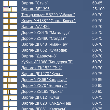
Варган "Стыр"
60-65
Варган ВЕ1396
25-100
Темир-комус ЕВ220 "Абакан"
60-70
Хомус УН1387 "Санга-Кюель"
60-70
Варган АА1426
60-70
Доромб ZS479 "Матильда"
55-75
Доромб ZS480 "Солдат"
55-75
Варган ДГ848 "Яман-Тау"
60-70
Варган ДГ862 "Кумардак"
60-70
Варган "Дарасун-3"
60-70
Кубыз ИГ1368 "Киндерка Ti"
60-70
Дан мои TK1522 "Тяй"
60-70
Варган ДГ1270 "Кулат"
60-75
Доромб ZS66 "Кандагар"
50-85
Доромб ZS70 "Бендегуз"
50-85
Доромб ZS183 "Кроха"
50-85
Варган ДГ812 "Куяш"
60-75
Варган ДГ823 "Сундук-Таш"
60-75
Варган ДГ861 "Капкалы"
60-75