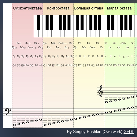
By Sergey Pushkin (Own work)
GFDL