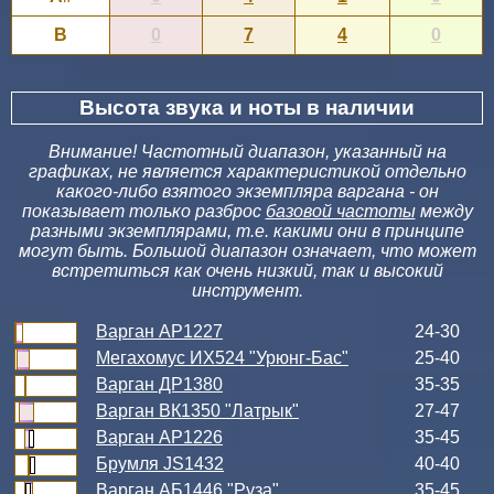
B
0
7
4
0
Высота звука и ноты в наличии
Внимание! Частотный диапазон, указанный на
графиках, не является характеристикой отдельно
какого-либо взятого экземпляра варгана - он
показывает только разброс
базовой частоты
между
разными экземплярами, т.е. какими они в принципе
могут быть. Большой диапазон означает, что может
встретиться как очень низкий, так и высокий
инструмент.
Варган АР1227
24-30
Мегахомус ИХ524 "Урюнг-Бас"
25-40
Варган ДР1380
35-35
Варган ВК1350 "Латрык"
27-47
Варган АР1226
35-45
Брумля JS1432
40-40
Варган АБ1446 "Руза"
35-45