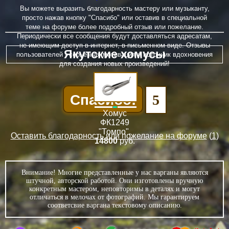
Вы можете выразить благодарность мастеру или музыканту,
просто нажав кнопку "Спасибо" или оставив в специальной
теме на форуме более подробный отзыв или пожелание.
Периодически все сообщения будут доставляться адресатам,
не имеющим доступ в интернет, в письменном виде. Отзывы
Якутские хомусы
пользователей - серьезная мотивация и источник вдохновения
для создания новых произведений!
Спасибо!
5
Хомус
ФК1249
"Томпо"
,
Оставить благодарность или пожелание на форуме
(
1
)
14800
руб.
Внимание! Многие представленные у нас варганы являются
штучной, авторской работой. Они изготовлены вручную
конкретным мастером, неповторимы в деталях и могут
отличаться в мелочах от фотографий. Мы гарантируем
соответсвие варгана текстовому описанию.