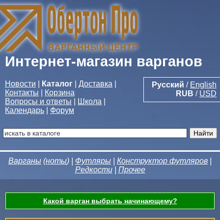
Интернет-магазин варганов
Новости
|
Каталог
|
Доставка
|
Русский
/
English
Контакты
|
Корзина
RUB
/
USD
Вопросы и ответы
|
Школа
|
Календарь
|
Форум
Варганы
(
ноты
) |
Футляры
|
Конструктор футляров
|
Редкости
|
Прочее
Какой варган выбрать начинающему?