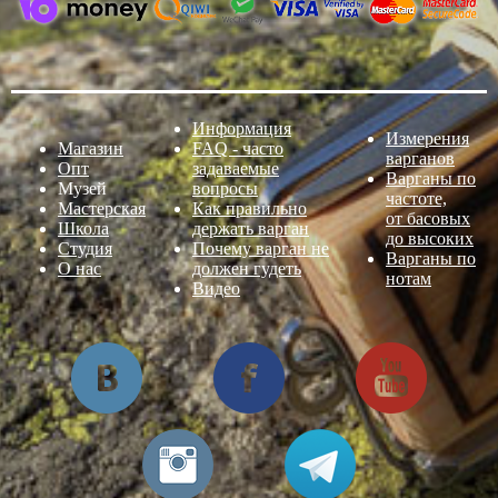
Информация
Измерения
Магазин
FAQ - часто
варганов
Опт
задаваемые
Варганы по
Музей
вопросы
частоте,
Мастерская
Как правильно
от басовых
Школа
держать варган
до высоких
Студия
Почему варган не
Варганы по
О нас
должен гудеть
нотам
Видео