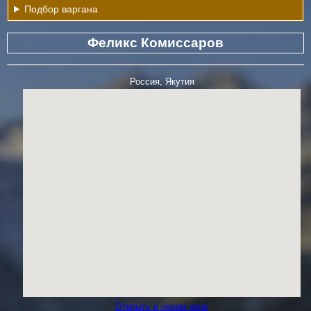
Подбор варгана
Феликс Комиссаров
Россия, Якутия
Открыть в новом окне