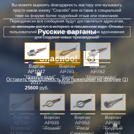
Вы можете выразить благодарность мастеру или музыканту,
просто нажав кнопку "Спасибо" или оставив в специальной
теме на форуме более подробный отзыв или пожелание.
Периодически все сообщения будут доставляться адресатам,
не имеющим доступ в интернет, в письменном виде. Отзывы
Русские варганы
пользователей - серьезная мотивация и источник вдохновения
для создания новых произведений!
Спасибо!
63
Варган
Варган
Варган
АР1047
АР781
АР782
"Шахерезада"
"Билл
"Шахерезада"
Оставить благодарность или пожелание на форуме
(
1
)
2017
,
Горинг"
25600
руб.
Варган
Варган
Варган
Варган
АР793
АР935
АР952
АР990
"Боривой"
,
"Леший"
"Роса/
"Бедный
21200
руб.
Скоморох"
Йорик"