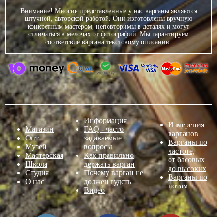
Внимание! Многие представленные у нас варганы являются
штучной, авторской работой. Они изготовлены вручную
конкретным мастером, неповторимы в деталях и могут
отличаться в мелочах от фотографий. Мы гарантируем
соответсвие варгана текстовому описанию.
Информация
Измерения
Магазин
FAQ - часто
варганов
Опт
задаваемые
Варганы по
Музей
вопросы
частоте,
Мастерская
Как правильно
от басовых
Школа
держать варган
до высоких
Студия
Почему варган не
Варганы по
О нас
должен гудеть
нотам
Видео