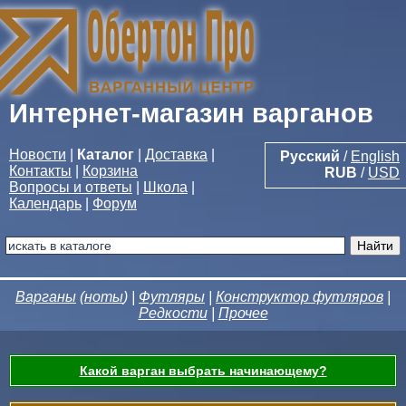
Интернет-магазин варганов
Новости
|
Каталог
|
Доставка
|
Русский
/
English
Контакты
|
Корзина
RUB
/
USD
Вопросы и ответы
|
Школа
|
Календарь
|
Форум
Варганы
(
ноты
) |
Футляры
|
Конструктор футляров
|
Редкости
|
Прочее
Какой варган выбрать начинающему?