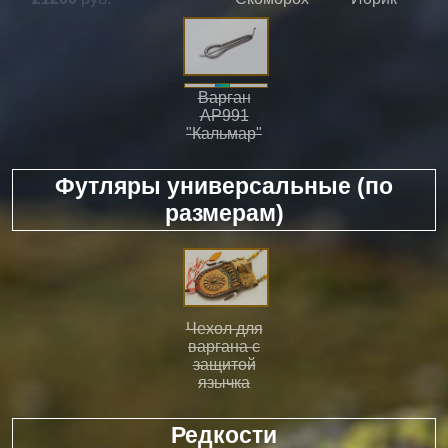
Варган
АР991
"Кальмар"
Футляры универсальные (по
размерам)
Чехол для
варгана с
защитой
язычка
Редкости