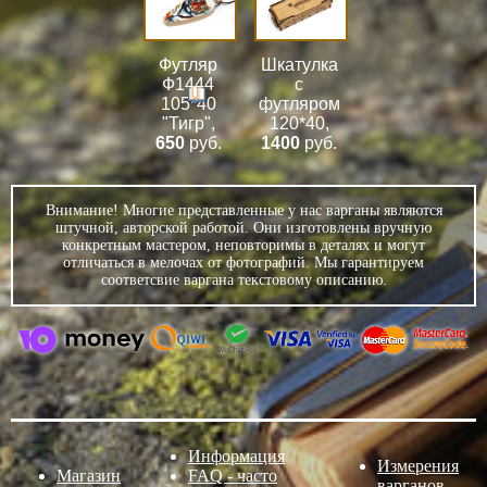
Футляр
Шкатулка
Ф1444
с
105*40
футляром
"Тигр"
,
120*40
,
650
руб.
1400
руб.
Внимание! Многие представленные у нас варганы являются
штучной, авторской работой. Они изготовлены вручную
конкретным мастером, неповторимы в деталях и могут
отличаться в мелочах от фотографий. Мы гарантируем
соответсвие варгана текстовому описанию.
Информация
Измерения
Магазин
FAQ - часто
варганов