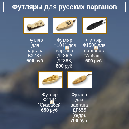
Футляры для русских варганов
Футляр
Футляр
Футляр
для
Ф1041 для
Ф1506 для
варгана
варгана
варганов
ВХ787
,
ДГ862/
"Анбаш"
,
500
руб.
ДГ863
,
600
руб.
600
руб.
Футляр
Футляр
Ф1144
для
"Скарабей"
,
варгана
650
руб.
ДГ655
(кедр)
,
700
руб.