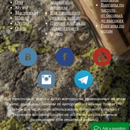
Опт
задаваемые
Варганы по
Музей
вопросы
частоте,
Мастерская
Как правильно
от басовых
Школа
держать варган
до высоких
Студия
Почему варган не
Варганы по
О нас
должен гудеть
нотам
Видео
Все текстовые, фото и аудио материалы, размещенных на этом
сайте, защищены Законом об авторских и смежных правах РФ.
Полное или частичное использование допускается только с
указанием активной ссылки на источник или письменным
разрешением (для печатных изданий).
Ask a question