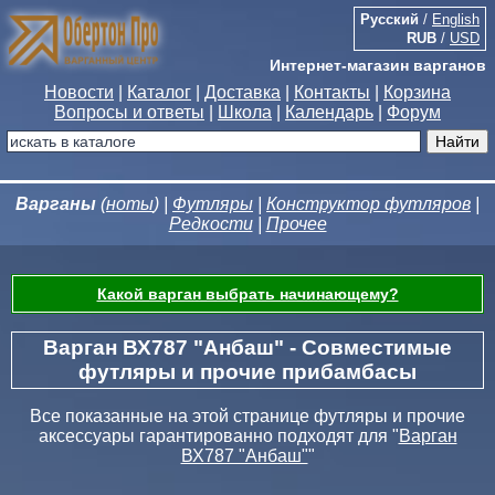
Русский
/
English
RUB
/
USD
Интернет-магазин варганов
Новости
|
Каталог
|
Доставка
|
Контакты
|
Корзина
Вопросы и ответы
|
Школа
|
Календарь
|
Форум
Варганы
(
ноты
) |
Футляры
|
Конструктор футляров
|
Редкости
|
Прочее
Какой варган выбрать начинающему?
Варган ВХ787 "Анбаш" - Совместимые
футляры и прочие прибамбасы
Все показанные на этой странице футляры и прочие
аксессуары гарантированно подходят для "
Варган
ВХ787 "Анбаш"
"