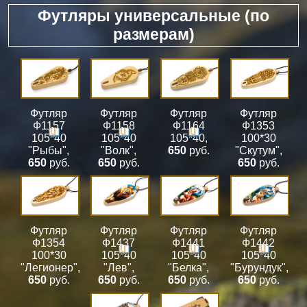
Футляры универсальные (по
размерам)
Футляр
Футляр
Футляр
Футляр
Ф1157
Ф1158
Ф1164
Ф1353
105*40
105*40
105*40
,
100*30
"Рыбы"
,
"Волк"
,
650
руб.
"Скутум"
,
650
руб.
650
руб.
650
руб.
Футляр
Футляр
Футляр
Футляр
Ф1354
Ф1437
Ф1441
Ф1442
100*30
105*40
105*40
105*40
"Легионер"
,
"Лев"
,
"Белка"
,
"Бурундук"
,
650
руб.
650
руб.
650
руб.
650
руб.