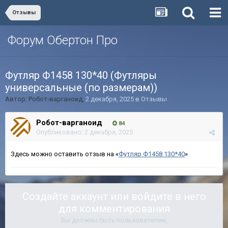
Отзывы
Форум Обертон Про
Футляр Ф1458 130*40 (Футляры
универсальные (по размерам))
Автор:
Робот-варганоид
,
2 декабря, 2025
в
Отзывы
Робот-варганоид
84
Опубликовано:
2 декабря, 2025
Здесь можно оставить отзыв на «
Футляр Ф1458 130*40
»
Создайте аккаунт или войдите в него
для комментирования
Вы должны быть пользователем,