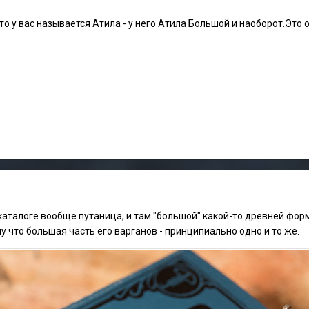
что у вас называется Атила - у него Атила Большой и наоборот.Это
 каталоге вообще путаница, и там "большой" какой-то древней формы
му что большая часть его варганов - принципиально одно и то же.