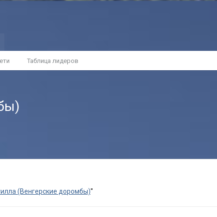
ети
Таблица лидеров
бы)
илла (Венгерские доромбы)
"