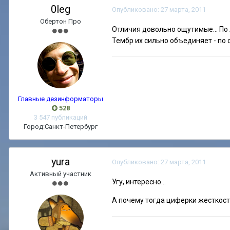
0leg
Опубликовано:
27 марта, 2011
Обертон Про
Отличия довольно ощутимые... По 
Тембр их сильно объединяет - по 
Главные дезинформаторы
528
3 547 публикаций
Город:
Санкт-Петербург
yura
Опубликовано:
27 марта, 2011
Активный участник
Угу, интересно...
А почему тогда циферки жесткос