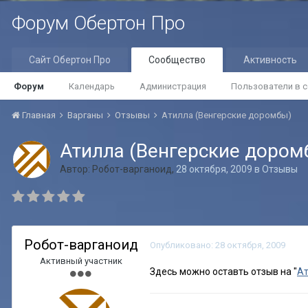
Форум Обертон Про
Сайт Обертон Про
Сообщество
Активность
Форум
Календарь
Администрация
Пользователи в с
Главная
Варганы
Отзывы
Атилла (Венгерские доромбы)
Атилла (Венгерские дором
Автор:
Робот-варганоид
,
28 октября, 2009
в
Отзывы
Робот-варганоид
Опубликовано:
28 октября, 2009
Активный участник
Здесь можно оставть отзыв на "
Ат