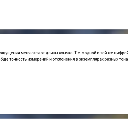
 ощущения меняются от длины язычка. Т.е. с одной и той же цифро
обще точность измерений и отклонения в экземплярах разных тона