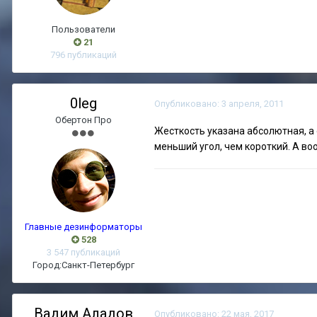
Пользователи
21
796 публикаций
0leg
Опубликовано:
3 апреля, 2011
Обертон Про
Жесткость указана абсолютная, а
меньший угол, чем короткий. А во
Главные дезинформаторы
528
3 547 публикаций
Город:
Санкт-Петербург
Вадим Аладов
Опубликовано:
22 мая, 2017