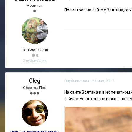
Новичок
Посмотрел на сайте у Золтана,то 
Пользователи
0
3 публикации
0leg
Опубликовано:
23 мая, 2017
Обертон Про
На сайте Золтана и в их печатном
сейчас. Но это все не важно, пото