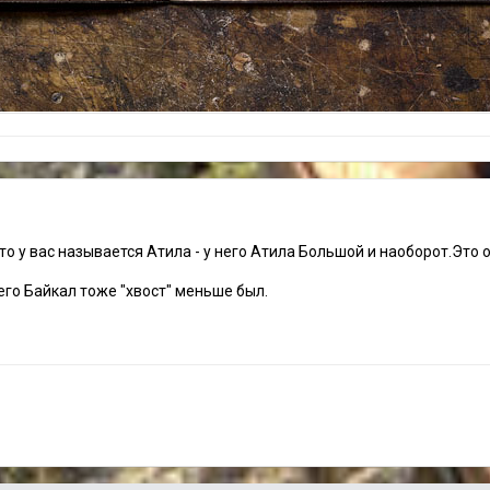
что у вас называется Атила - у него Атила Большой и наоборот.Это
его Байкал тоже "хвост" меньше был.