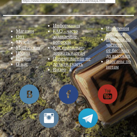
Информация
Измерения
Магазин
FAQ - часто
варганов
Опт
задаваемые
Варганы по
Музей
вопросы
частоте,
Мастерская
Как правильно
от басовых
Школа
держать варган
до высоких
Студия
Почему варган не
Варганы по
О нас
должен гудеть
нотам
Видео