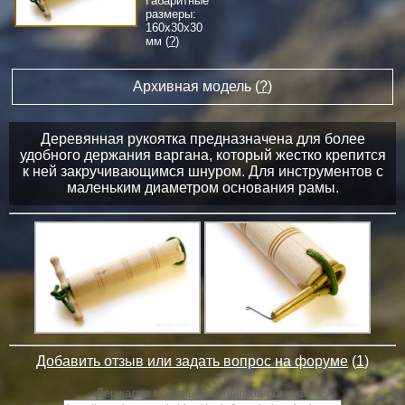
Габаритные
размеры:
160
x
30
x
30
мм (
?
)
Архивная модель (
?
)
Деревянная рукоятка предназначена для более
удобного держания варгана, который жестко крепится
к ней закручивающимся шнуром. Для инструментов с
маленьким диаметром основания рамы.
Добавить отзыв или задать вопрос на форуме
(
1
)
Держалка маленькая - прямая ссылка: