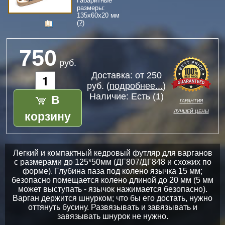
Габаритные
размеры:
135
x
60
x
20
мм
(
?
)
750
руб.
Доставка: от 250
руб. (
подробнее...
)
В
Наличие:
Есть (1)
гарантия
лучшей цены
корзину
Легкий и компактный кедровый футляр для варганов
с размерами до 125*50мм (ДГ807/ДГ848 и схожих по
форме). Глубина паза под колено язычка 15 мм;
безопасно помещается колено длиной до 20 мм (5 мм
может выступать - язычок нажимается безопасно).
Варган держится шнурком; что бы его достать, нужно
оттянуть бусину. Развязывать и завязывать и
завязывать шнурок не нужно.