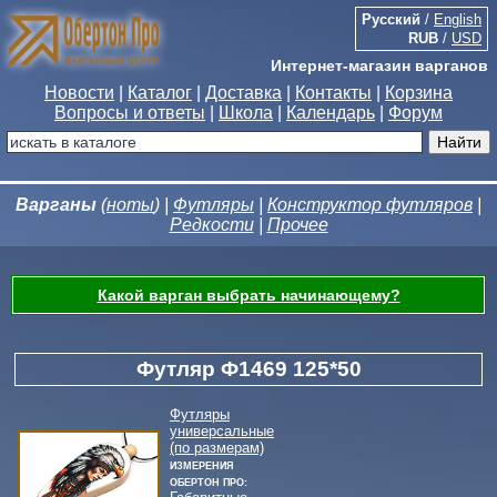
Русский
/
English
RUB
/
USD
Интернет-магазин варганов
Новости
|
Каталог
|
Доставка
|
Контакты
|
Корзина
Вопросы и ответы
|
Школа
|
Календарь
|
Форум
Варганы
(
ноты
) |
Футляры
|
Конструктор футляров
|
Редкости
|
Прочее
Какой варган выбрать начинающему?
Футляр Ф1469 125*50
Футляры
универсальные
(по размерам)
Измерения
Обертон Про: