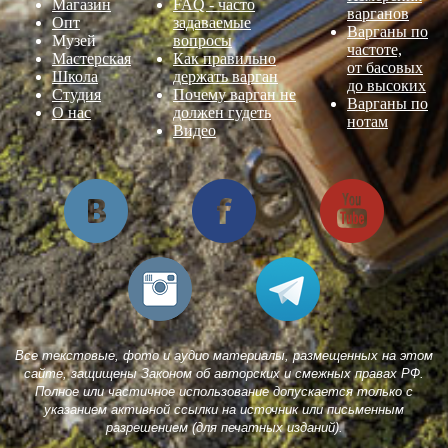
Магазин
FAQ - часто
варганов
Опт
задаваемые
Варганы по
Музей
вопросы
частоте,
Мастерская
Как правильно
от басовых
Школа
держать варган
до высоких
Студия
Почему варган не
Варганы по
О нас
должен гудеть
нотам
Видео
Все текстовые, фото и аудио материалы, размещенных на этом
сайте, защищены Законом об авторских и смежных правах РФ.
Полное или частичное использование допускается только с
указанием активной ссылки на источник или письменным
разрешением (для печатных изданий).