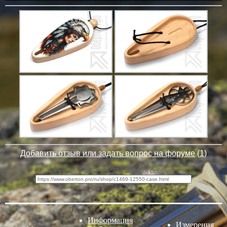
Добавить отзыв или задать вопрос на форуме
(
1
)
Футляр Ф1469 125*50 - прямая ссылка:
Информация
Измерения