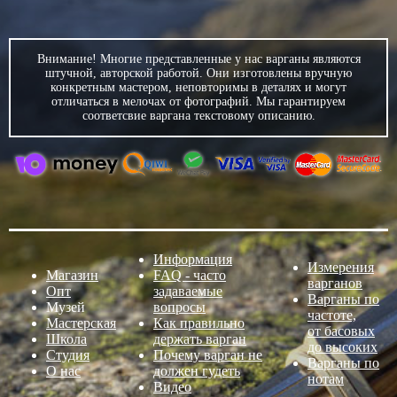
Внимание! Многие представленные у нас варганы являются
штучной, авторской работой. Они изготовлены вручную
конкретным мастером, неповторимы в деталях и могут
отличаться в мелочах от фотографий. Мы гарантируем
соответсвие варгана текстовому описанию.
Информация
Измерения
Магазин
FAQ - часто
варганов
Опт
задаваемые
Варганы по
Музей
вопросы
частоте,
Мастерская
Как правильно
от басовых
Школа
держать варган
до высоких
Студия
Почему варган не
Варганы по
О нас
должен гудеть
нотам
Видео