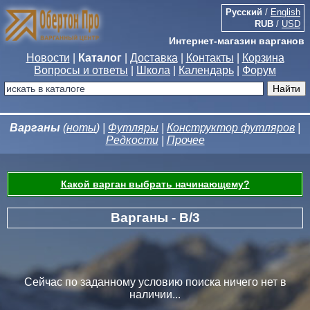
Русский
/
English
RUB
/
USD
Интернет-магазин варганов
Новости
|
Каталог
|
Доставка
|
Контакты
|
Корзина
Вопросы и ответы
|
Школа
|
Календарь
|
Форум
Варганы
(
ноты
) |
Футляры
|
Конструктор футляров
|
Редкости
|
Прочее
Какой варган выбрать начинающему?
Варганы - B/3
Сейчас по заданному условию поиска ничего нет в
наличии...