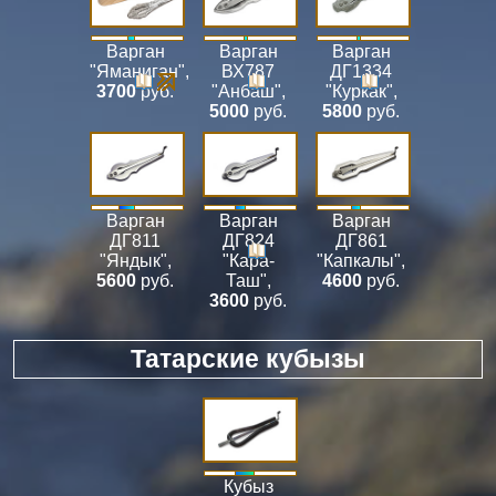
Варган
Варган
Варган
"Яманиган"
,
ВХ787
ДГ1334
3700
руб.
"Анбаш"
,
"Куркак"
,
5000
руб.
5800
руб.
Варган
Варган
Варган
ДГ811
ДГ824
ДГ861
"Яндык"
,
"Кара-
"Капкалы"
,
5600
руб.
Таш"
,
4600
руб.
3600
руб.
Татарские кубызы
Кубыз