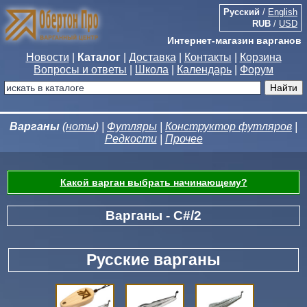
Русский
/
English
RUB
/
USD
Интернет-магазин варганов
Новости
|
Каталог
|
Доставка
|
Контакты
|
Корзина
Вопросы и ответы
|
Школа
|
Календарь
|
Форум
Варганы
(
ноты
) |
Футляры
|
Конструктор футляров
|
Редкости
|
Прочее
Какой варган выбрать начинающему?
Варганы - C#/2
Русские варганы