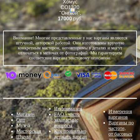
Хомус
СО1320
"Онгхой"
,
17000
руб.
Внимание! Многие представленные у нас варганы являются
штучной, авторской работой. Они изготовлены вручную
конкретным мастером, неповторимы в деталях и могут
отличаться в мелочах от фотографий. Мы гарантируем
соответсвие варгана текстовому описанию.
Информация
Измерения
Магазин
FAQ - часто
варганов
Опт
задаваемые
Варганы по
Музей
вопросы
частоте,
Мастерская
Как правильно
от басовых
Школа
держать варган
до высоких