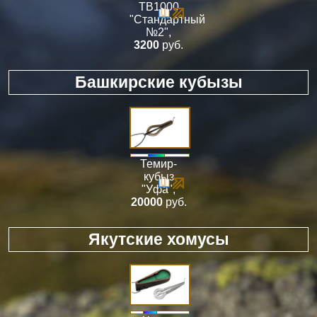
ТВ1000
"Стандартный
№2"
,
3200
руб.
Башкирские кубызы
Темир-
кубыз
"Уфа"
,
20000
руб.
Якутские хомусы