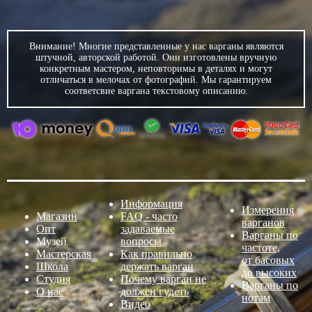
Внимание! Многие представленные у нас варганы являются
штучной, авторской работой. Они изготовлены вручную
конкретным мастером, неповторимы в деталях и могут
отличаться в мелочах от фотографий. Мы гарантируем
соответсвие варгана текстовому описанию.
Информация
Измерения
Магазин
FAQ - часто
варганов
Опт
задаваемые
Варганы по
Музей
вопросы
частоте,
Мастерская
Как правильно
от басовых
Школа
держать варган
до высоких
Студия
Почему варган не
Варганы по
О нас
должен гудеть
нотам
Видео