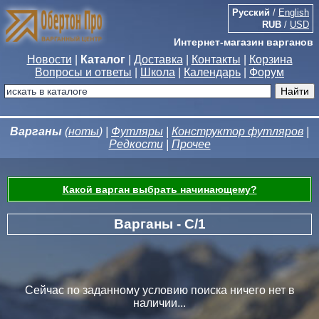
Русский
/
English
RUB
/
USD
Интернет-магазин варганов
Новости
|
Каталог
|
Доставка
|
Контакты
|
Корзина
Вопросы и ответы
|
Школа
|
Календарь
|
Форум
Варганы
(
ноты
) |
Футляры
|
Конструктор футляров
|
Редкости
|
Прочее
Какой варган выбрать начинающему?
Варганы - C/1
Сейчас по заданному условию поиска ничего нет в
наличии...