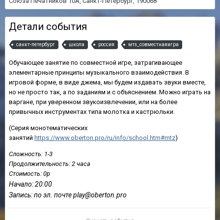
Союза Печатников 10А, Санкт-Петербург, 190068
Детали события
санкт-петербург
школа
россия
мтз_совместнаяигра
Обучающее занятие по совместной игре, затрагивающее
элементарные принципы музыкального взаимодействия. В
игровой форме, в виде джема, мы будем издавать звуки вместе,
но не просто так, а по заданиям и с объяснением. Можно играть на
варгане, при уверенном звукоизвлечении, или на более
привычных инструментах типа молотка и кастрюльки.
(Серия монотематических
занятий
https://www.oberton.pro/ru/info/school.htm#mtz
)
Сложность: 1-3
Продолжительность: 2 часа
Стоимость: 0р
Начало: 20:00
Запись: по эл. почте play@oberton.pro